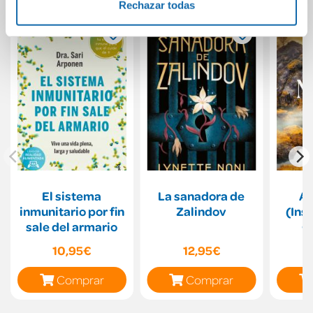
Rechazar todas
El sistema
La sanadora de
Al
inmunitario por fin
Zalindov
(Ins
sale del armario
C
10,95€
12,95€
Comprar
Comprar