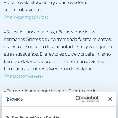
«Una novela elocuente y conmovedora,
sutilmenteaguda».
The Washington Post
«Su estilo llano, discreto, tiñe las vidas de las
hermanas Grimes de una tremenda fuerza mientras,
escena a escena, la desencantada Emily va dejando
atrás sus sueños. El efecto es dulce y cruel al mismo
tiempo, doloroso y brutal... Las hermanas Grimes
tiene una asombrosa ligereza y densidad».
The Boston Review
«Extraordinariamente bueno... Escrito con la
intensidad y la sencillez de las verdades absolutas».
The San FranciscoSunday Examiner & Chronicle
Tu Configuración de Cookies