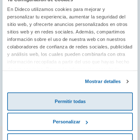
«Yates escribe de manera contundente y nos
En Dideco utilizamos cookies para mejorar y
sumerge sin esfuerzo en la vida de sus personajes...
personalizar tu experiencia, aumentar la seguridad del
Un contenido pero conmovedor relato».
sitio web, y ofrecerte anuncios personalizados en otros
The New York Times Book Review
sitios web y en redes sociales. Además, compartimos
información sobre el uso de nuestra web con nuestros
«Ya conocemos a John Updike y a Philip Roth, pero el
colaboradores de confianza de redes sociales, publicidad
gran novelista americano olvidado del siglo XX es
y análisis web, los cuales pueden combinarla con otra
información recopilada a partir del uso que hayas hecho
Richard Yates... Ahora que su obra resurge gracias a
de sus servicios. Para más información consulta la
Revolutionary Road, la película protagonizada por
Política de Cookies
y la
Política de Privacidad
.
Leonardo DiCaprio y Kate Winslet, este gran
Mostrar detalles
visionario se unirá a los gigantes de la narrativa
americana».
Permitir todas
The Guardian
Personalizar
También podría gustarte...