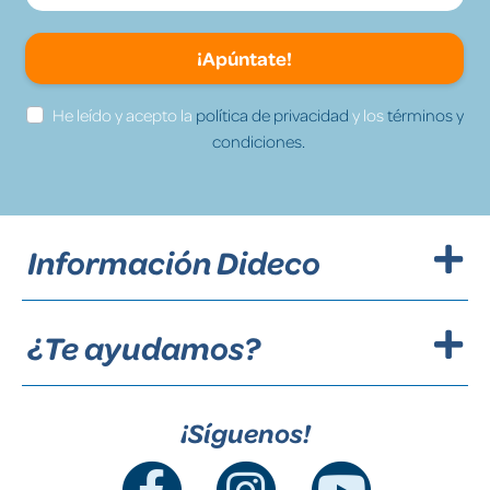
¡Apúntate!
He leído y acepto la
política de privacidad
y los
términos y
condiciones.
Información Dideco
¿Te ayudamos?
¡Síguenos!