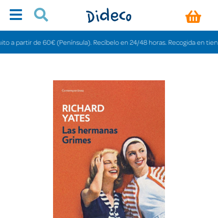
artir de 60€ (Península). Recíbelo en 24/48 horas. Recogida en tiendas grat