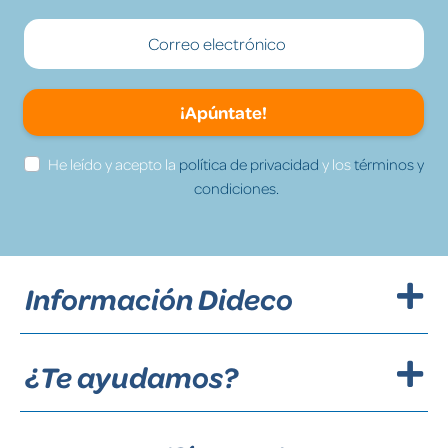
¡Apúntate!
He leído y acepto la
política de privacidad
y los
términos y
condiciones.
Información Dideco
¿Te ayudamos?