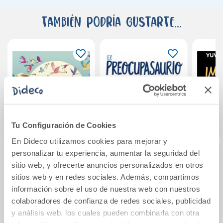
También podría gustarte...
Tu Configuración de Cookies
En Dideco utilizamos cookies para mejorar y
personalizar tu experiencia, aumentar la seguridad del
sitio web, y ofrecerte anuncios personalizados en otros
Mi Lazarilla, Mi
El preocupasaurio
Imp
sitios web y en redes sociales. Además, compartimos
Capitán
Diar
información sobre el uso de nuestra web con nuestros
consq
colaboradores de confianza de redes sociales, publicidad
16,00€
17,50€
y análisis web, los cuales pueden combinarla con otra