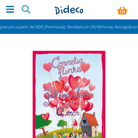
uito a partir de 60€ (Península). Recíbelo en 24/48 horas. Recogida en tien