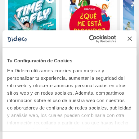
Tu Configuración de Cookies
Time to Fly Level 3
¿Qué me está
Fins 
En Dideco utilizamos cookies para mejorar y
Pupil s Book
pasando? PARA
personalizar tu experiencia, aumentar la seguridad del
Santillana
CHICAS
sitio web, y ofrecerte anuncios personalizados en otros
Cambridge Edition
sitios web y en redes sociales. Además, compartimos
38,28€
9,50€
información sobre el uso de nuestra web con nuestros
Comprar
Comprar
colaboradores de confianza de redes sociales, publicidad
y análisis web, los cuales pueden combinarla con otra
información recopilada a partir del uso que hayas hecho
de sus servicios. Para más información consulta la
Política de Cookies
y la
Política de Privacidad
.