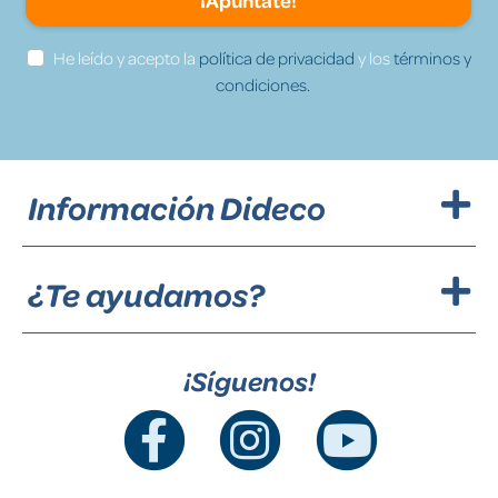
¡Apúntate!
He leído y acepto la
política de privacidad
y los
términos y
condiciones.
Información Dideco
¿Te ayudamos?
¡Síguenos!