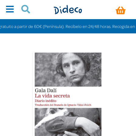
ito a partir de 60€ (Península). Recíbelo en 24/48 horas. Recogida en tiend