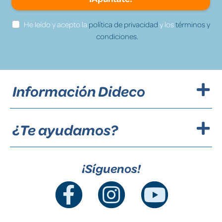
He leído y acepto la
política de privacidad
y los
términos y
condiciones.
Información Dideco
¿Te ayudamos?
¡Síguenos!