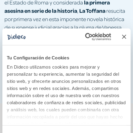
la primera
el Estado de Roma y considerada
asesina en serie de la historia
La Toffana
,
resucita
por primera vez en esta imponente novela histórica
de suspense judicial gracias a la pluma de Vanessa
Montfort y el despliegue narrativo que la caracteriza:
unos personajes memorables y una trama
apasionante que reflexiona sobre el papel de la
Tu Configuración de Cookies
mujer, de la familia y los peligros de la venganza y la
En Dideco utilizamos cookies para mejorar y
violencia institucional, cuya raíz brota en una época
personalizar tu experiencia, aumentar la seguridad del
de especial persecución a las mujeres que, en
sitio web, y ofrecerte anuncios personalizados en otros
ocasiones, no nos parece tan lejana.
sitios web y en redes sociales. Además, compartimos
información sobre el uso de nuestra web con nuestros
colaboradores de confianza de redes sociales, publicidad
También podría gustarte...
y análisis web, los cuales pueden combinarla con otra
información recopilada a partir del uso que hayas hecho
de sus servicios. Para más información consulta la
10%
Política de Cookies
y la
Política de Privacidad
.