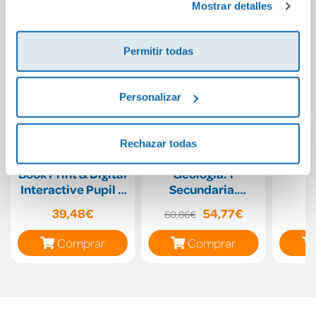
Mostrar detalles
Permitir todas
Personalizar
Rechazar todas
Team Up! 4 Pupil s
Biología y
Cálc
Book Print & Digital
Geología. 1
Interactive Pupil s
Secundaria.
Book -Online
Matices
39,48€
54,77€
60,86€
Practic
Comprar
Comprar