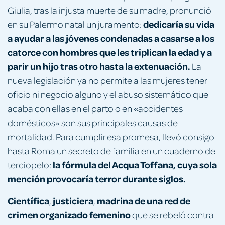
Giulia, tras la injusta muerte de su madre, pronunció
dedicaría su vida
en su Palermo natal un juramento:
a ayudar a las jóvenes condenadas a casarse a los
catorce con hombres que les triplican la edad y a
parir un hijo tras otro hasta la extenuación.
La
nueva legislación ya no permite a las mujeres tener
oficio ni negocio alguno y el abuso sistemático que
acaba con ellas en el parto o en «accidentes
domésticos» son sus principales causas de
mortalidad. Para cumplir esa promesa, llevó consigo
hasta Roma un secreto de familia en un cuaderno de
la fórmula del Acqua Toffana, cuya sola
terciopelo:
mención provocaría terror durante siglos.
Científica
justiciera
madrina de una red de
,
,
crimen organizado femenino
que se rebeló contra