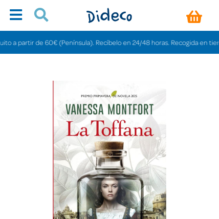
a partir de 60€ (Península). Recíbelo en 24/48 horas. Recogida en tiendas gr