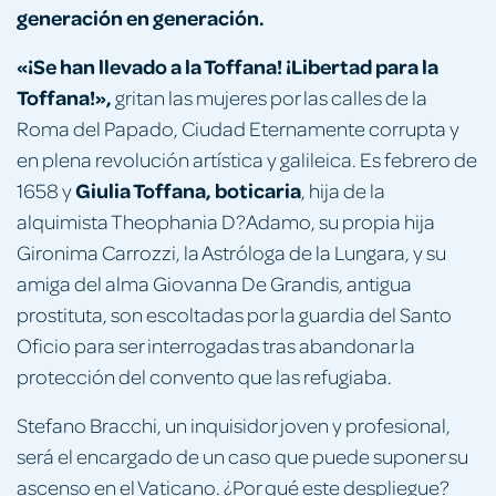
generación en generación.
«¡Se han llevado a la Toffana! ¡Libertad para la
Toffana!»,
gritan las mujeres por las calles de la
Roma del Papado, Ciudad Eternamente corrupta y
en plena revolución artística y galileica. Es febrero de
Giulia Toffana, boticaria
1658 y
, hija de la
alquimista Theophania D?Adamo, su propia hija
Gironima Carrozzi, la Astróloga de la Lungara, y su
amiga del alma Giovanna De Grandis, antigua
prostituta, son escoltadas por la guardia del Santo
Oficio para ser interrogadas tras abandonar la
protección del convento que las refugiaba.
Stefano Bracchi, un inquisidor joven y profesional,
será el encargado de un caso que puede suponer su
ascenso en el Vaticano. ¿Por qué este despliegue?