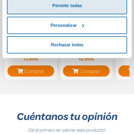
Permitir todas
Personalizar
La última vez que
Maneras de morir
Est
pienso en ti
(Jack Stapleton y
Rico,
Rechazar todas
Laurie
(con
Montgomery 14)
Rico, 
11,95€
12,95€
Pa
Comprar
Comprar
Cuéntanos tu opinión
¡Sé el primero en valorar este producto!