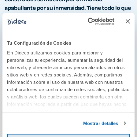
apabullante por su inmensidad. Tiene todo lo que
esperaba de un libro de John Gwynne.» Robin
Hobb
«Una novela inspirada en la civilización nórdica,
Tu Configuración de Cookies
perfectamente construida y descarnadamente
En Dideco utilizamos cookies para mejorar y
fascinante.» Anthony Ryan
personalizar tu experiencia, aumentar la seguridad del
sitio web, y ofrecerte anuncios personalizados en otros
sitios web y en redes sociales. Además, compartimos
También podría gustarte...
información sobre el uso de nuestra web con nuestros
colaboradores de confianza de redes sociales, publicidad
y análisis web, los cuales pueden combinarla con otra
información recopilada a partir del uso que hayas hecho
de sus servicios. Para más información consulta la
Política de Cookies
y la
Política de Privacidad
.
Mostrar detalles