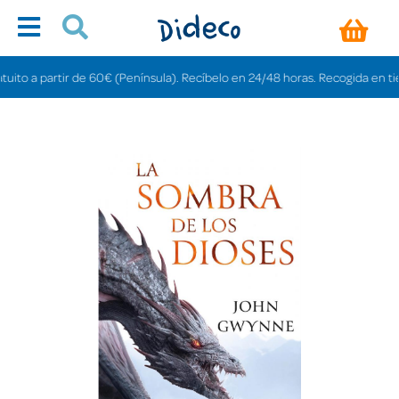
 a partir de 60€ (Península). Recíbelo en 24/48 horas. Recogida en tiendas 