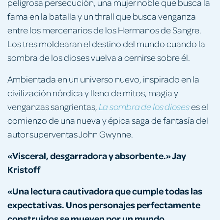
peligrosa persecución, una mujer noble que busca la
fama en la batalla y un thrall que busca venganza
entre los mercenarios de los Hermanos de Sangre.
Los tres moldearan el destino del mundo cuando la
sombra de los dioses vuelva a cernirse sobre él.
Ambientada en un universo nuevo, inspirado en la
civilización nórdica y lleno de mitos, magia y
venganzas sangrientas,
es el
La sombra de los dioses
comienzo de una nueva y épica saga de fantasía del
autor superventas John Gwynne.
«Visceral, desgarradora y absorbente.» Jay
Kristoff
«Una lectura cautivadora que cumple todas las
expectativas. Unos personajes perfectamente
construidos se mueven por un mundo