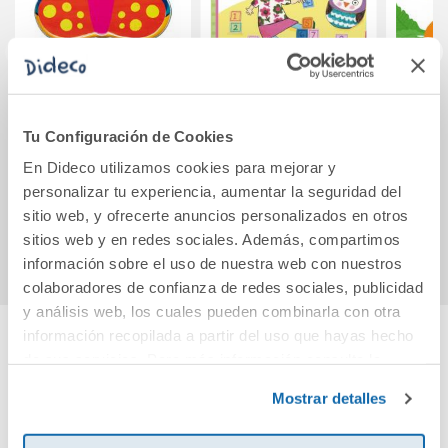
Tris-Tras.
A Lulú le gusta
El peq
Contrarios
contar
la
Tu Configuración de Cookies
En Dideco utilizamos cookies para mejorar y
12,95€
9,95€
personalizar tu experiencia, aumentar la seguridad del
sitio web, y ofrecerte anuncios personalizados en otros
Comprar
Comprar
sitios web y en redes sociales. Además, compartimos
información sobre el uso de nuestra web con nuestros
colaboradores de confianza de redes sociales, publicidad
y análisis web, los cuales pueden combinarla con otra
información recopilada a partir del uso que hayas hecho
de sus servicios. Para más información consulta la
Cuéntanos tu opinión
Política de Cookies
y la
Política de Privacidad
.
Mostrar detalles
¡Sé el primero en valorar este producto!