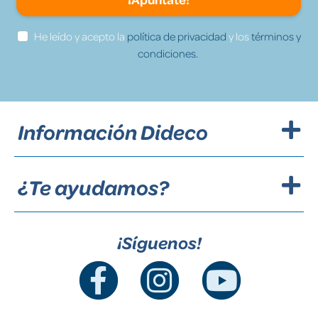
He leído y acepto la
política de privacidad
y los
términos y
condiciones.
Información Dideco
¿Te ayudamos?
¡Síguenos!