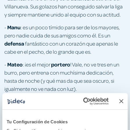
Villanueva. Sus golazos han conseguido salvar la liga
y siempre mantiene unido al equipo con su actitud.
Manu
-
: es un poco tímido para ser de los mayores,
pero nadie cuida de sus amigos como él. Es un
defensa
fantástico con un corazón que apenas le
cabe en el pecho, de lo grande que es.
Mateo
portero
-
: ¡es el mejor
! Vale, no ve tres en un
burro, pero entrena con muchísima dedicación,
hasta de noche (y qué mas da que sea oscuro, si
igualmente no ve nada con luz).
¿Qué encontrarás en este libro?
ilustrada a dos tintas
-Una nueva aventura
ideal
los y las amantes del fútbol
empiezan a
para
que
Tu Configuración de Cookies