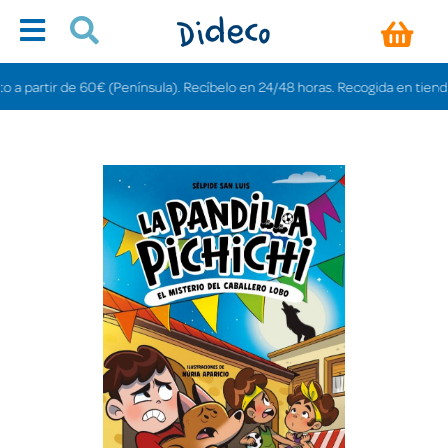
artir de 60€ (Península). Recíbelo en 24/48 horas. Recogida en tiendas grat