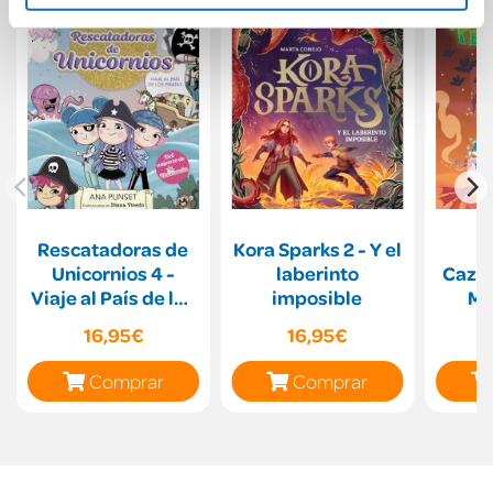
Rescatadoras de
Kora Sparks 2 - Y el
Unicornios 4 -
laberinto
Cazap
Viaje al País de los
imposible
Mo
Piratas
me
16,95€
16,95€
Comprar
Comprar