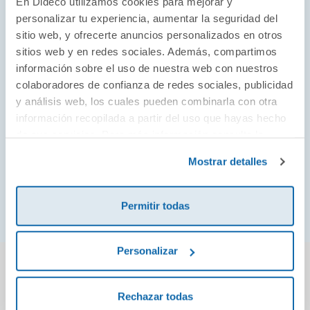
leer solos
.
En Dideco utilizamos cookies para mejorar y
personalizar tu experiencia, aumentar la seguridad del
fácil de leer y
-Texto entretenido, divertido y
sitio web, y ofrecerte anuncios personalizados en otros
entender
.
sitios web y en redes sociales. Además, compartimos
información sobre el uso de nuestra web con nuestros
valores
respeto
-Una lectura que enseña
como el
,
colaboradores de confianza de redes sociales, publicidad
disciplina
compañerismo
confianza
la
, el
o la
.
y análisis web, los cuales pueden combinarla con otra
información recopilada a partir del uso que hayas hecho
humor, valores,
-Un nuevo misterio con mucho
de sus servicios. Para más información consulta la
amistad
?¡
y mucho fútbol!
Política de Cookies
y la
Política de Privacidad
.
Mostrar detalles
-
ilustraciones de Núria Aparicio
Con divertidísimas
(
).
Perrock Holmes
Permitir todas
Personalizar
También podría gustarte...
Rechazar todas