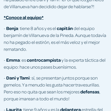
de Villanueva han decidido dejar de hablarse?!
*Conoce al equipo*
Benja
capitán
-
: tiene 8 años y es el
del equipo
benjamín de Villanueva de la Pineda. Aunque todavía
no ha pegado el estirón, es el más veloz y el mejor
rematando.
Emma
centrocampista
-
: es
y la experta táctica del
equipo: hace unos pases buenísimos.
Dani y Tami
-
: sí, se presentan juntos porque son
gemelos. Y a menudo les gusta hacer travesurillas.
defensas
Pero eso no quita que sean los mejores
,
porque ¡marean a todo el mundo!
Laurita
delantera
-
: tiene 9 años y es la
estrella del