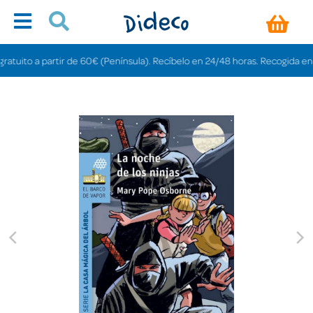
to a partir de 60€ (Península). Recíbelo en 24/48 horas. Recogida en tienda