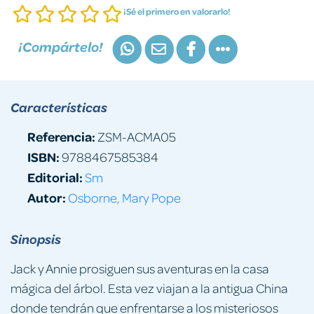
¡Sé el primero en valorarlo!
¡Compártelo!
Características
Referencia:
ZSM-ACMA05
ISBN:
9788467585384
Editorial:
Sm
Autor:
Osborne, Mary Pope
Sinopsis
Jack y Annie prosiguen sus aventuras en la casa
mágica del árbol. Esta vez viajan a la antigua China
donde tendrán que enfrentarse a los misteriosos