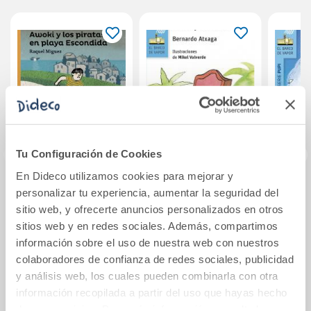
Tu Configuración de Cookies
En Dideco utilizamos cookies para mejorar y
Awoki y los piratas
Shola y los leones
Pupi,
personalizar tu experiencia, aumentar la seguridad del
en playa
sire
sitio web, y ofrecerte anuncios personalizados en otros
Escondida
sitios web y en redes sociales. Además, compartimos
información sobre el uso de nuestra web con nuestros
12,30€
9,50€
colaboradores de confianza de redes sociales, publicidad
Comprar
Comprar
y análisis web, los cuales pueden combinarla con otra
información recopilada a partir del uso que hayas hecho
de sus servicios. Para más información consulta la