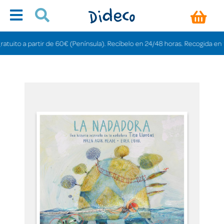
to a partir de 60€ (Península). Recíbelo en 24/48 horas. Recogida en tiendas