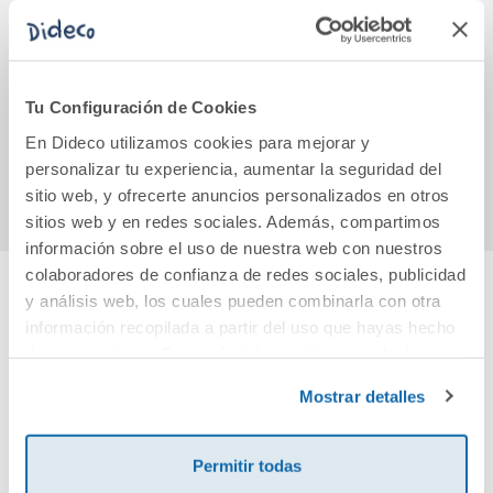
Proyecto Sueña
RECAMBIO 46
Proye
música - Música 1
FOLIO,100
Lengu
Primaria
H.EDELVIVE
y Lit
[Andalucía]
Tu Configuración de Cookies
5,35€
5,25€
En Dideco utilizamos cookies para mejorar y
Comprar
Comprar
personalizar tu experiencia, aumentar la seguridad del
sitio web, y ofrecerte anuncios personalizados en otros
sitios web y en redes sociales. Además, compartimos
información sobre el uso de nuestra web con nuestros
colaboradores de confianza de redes sociales, publicidad
y análisis web, los cuales pueden combinarla con otra
Cuéntanos tu opinión
información recopilada a partir del uso que hayas hecho
de sus servicios. Para más información consulta la
Política de Cookies
¡Sé el primero en valorar este producto!
y la
Política de Privacidad
.
Mostrar detalles
Debes iniciar sesión para poder valorarlo
Permitir todas