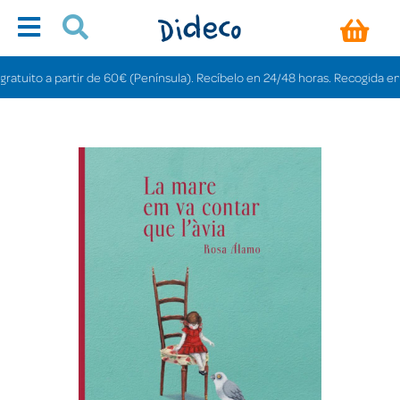
uito a partir de 60€ (Península). Recíbelo en 24/48 horas. Recogida en tien