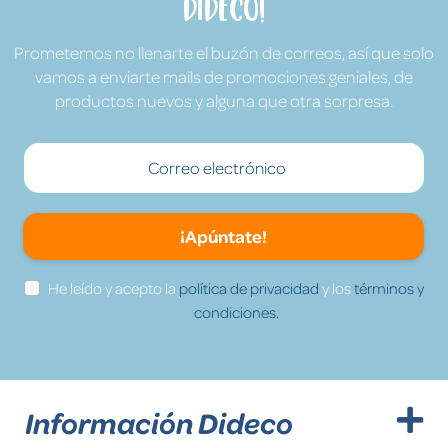
Dideco!
Prometemos no llenarte el buzón de correos, así que solo
vamos a enviarte mails de promociones geniales, de
productos nuevos y alguna que otra sorpresa.
¡Apúntate!
He leído y acepto la
política de privacidad
y los
términos y
condiciones.
Información Dideco