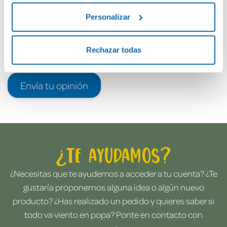
Personalizar
Rechazar todas
Envía tu opinión
¿Te ayudamos?
¿Necesitas que te ayudemos a acceder a tu cuenta? ¿Te
gustaría proponernos alguna idea o algún nuevo
producto? ¿Has realizado un pedido y quieres saber si
todo va viento en popa? Ponte en contacto con