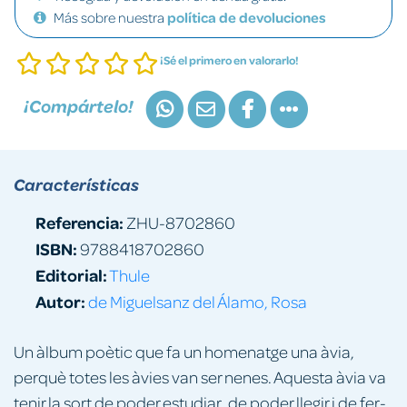
Más sobre nuestra
política de devoluciones
¡Sé el primero en valorarlo!
¡Compártelo!
Características
Referencia:
ZHU-8702860
ISBN:
9788418702860
Editorial:
Thule
Autor:
de Miguelsanz del Álamo, Rosa
Un àlbum poètic que fa un homenatge una àvia,
perquè totes les àvies van ser nenes. Aquesta àvia va
tenir la sort de poder estudiar, de poder llegir i de fer-