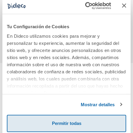
Colorea con Itspoli
Mi libro puzle de
Dan 
animales
eni
Tu Configuración de Cookies
11,90€
16,95€
En Dideco utilizamos cookies para mejorar y
Comprar
Comprar
personalizar tu experiencia, aumentar la seguridad del
sitio web, y ofrecerte anuncios personalizados en otros
sitios web y en redes sociales. Además, compartimos
información sobre el uso de nuestra web con nuestros
colaboradores de confianza de redes sociales, publicidad
y análisis web, los cuales pueden combinarla con otra
Cuéntanos tu opinión
información recopilada a partir del uso que hayas hecho
de sus servicios. Para más información consulta la
¡Sé el primero en valorar este producto!
Política de Cookies
y la
Política de Privacidad
.
Mostrar detalles
Debes iniciar sesión para poder valorarlo
Permitir todas