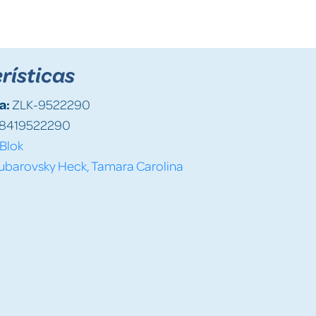
rísticas
a:
ZLK-9522290
8419522290
Blok
ubarovsky Heck, Tamara Carolina