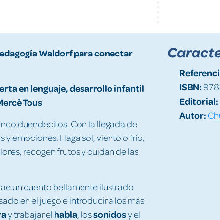
Caracte
pedagogía Waldorf para conectar
Referenci
ISBN:
978
ta en lenguaje, desarrollo infantil
Editorial:
 Mercè Tous
Autor:
Ch
cinco duendecitos. Con la llegada de
s y emociones. Haga sol, viento o frío,
lores, recogen frutos y cuidan de las
rae un cuento bellamente ilustrado
sado en el juego e introducir a los más
ra
habla
sonidos
y trabajar el
, los
y el