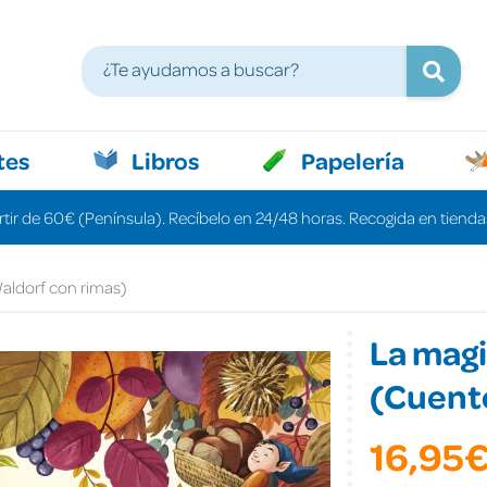
tes
Libros
Papelería
rtir de 60€ (Península). Recíbelo en 24/48 horas. Recogida en tiendas
aldorf con rimas)
La magi
(Cuento
16,95