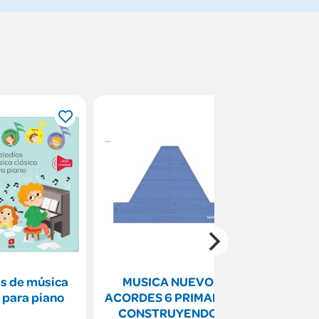
s de música
MUSICA NUEVO
Monume
 para piano
ACORDES 6 PRIMARIA
M
CONSTRUYENDO