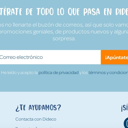
ntérate de todo lo que pasa en Dide
no llenarte el buzón de correos, así que solo vamo
promociones geniales, de productos nuevos y algun
sorpresa.
¡Apúntate
He leído y acepto la
política de privacidad
y los
términos y condicion
¿Te ayudamos?
¡S
Contacta con Dideco