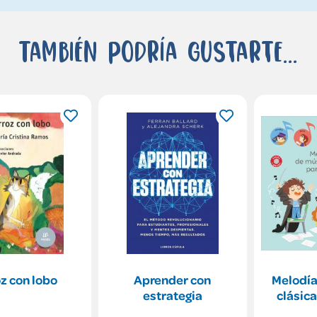
También podría gustarte...
z con lobo
Aprender con
Melodía
estrategia
clásica