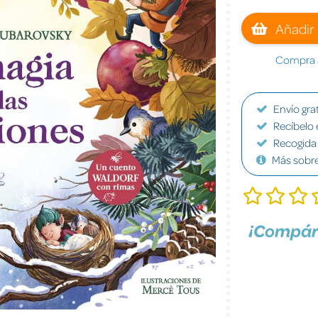
Añadir 
Compra a
Envío grat
Recíbelo 
Recogida 
Más sobr
¡Compár