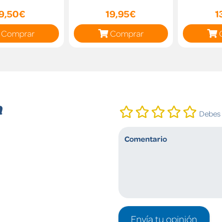
9,50€
19,95€
1
Comprar
Comprar
n
Debes i
Envía tu opinión