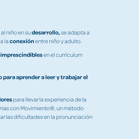
a
desarrollo,
al niño en su
se adapta a
conexión
 a la
entre niño y adulto.
 imprescindibles
en el currículum
 para aprender a leer y trabajar el
dores
para llevar la experiencia de la
as Rimas con Movimiento®, un método
ar las dificultades en la pronunciación