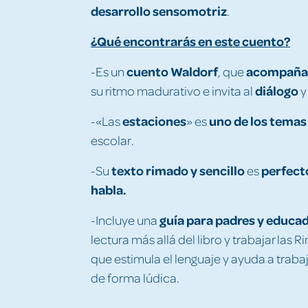
desarrollo sensomotriz
.
¿Qué encontrarás en este cuento?
cuento Waldorf
acompañ
-Es un
, que
diálogo
su ritmo madurativo e invita al
y
estaciones
uno de los temas
-«Las
» es
escolar.
texto rimado y sencillo
perfecto
-Su
es
habla.
guía para padres y educa
-Incluye una
lectura más allá del libro y trabajar l
que estimula el lenguaje y ayuda a trabaj
de forma lúdica.