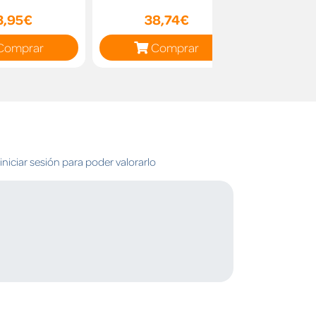
MUNDOS
3,95€
38,74€
14
Comprar
Comprar
C
niciar sesión para poder valorarlo