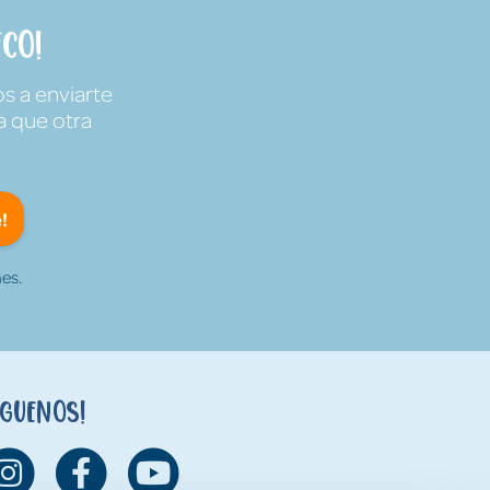
co!
s a enviarte
a que otra
!
es.
íguenos!