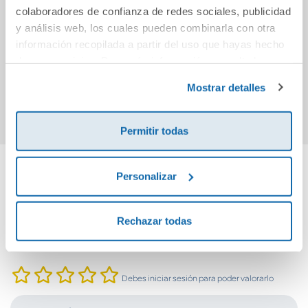
Tierra
Las ocho
Confli
colaboradores de confianza de redes sociales, publicidad
montañas
vam
y análisis web, los cuales pueden combinarla con otra
información recopilada a partir del uso que hayas hecho
de sus servicios. Para más información consulta la
14,96€
12,95€
Política de Cookies
y la
Política de Privacidad
.
Mostrar detalles
Comprar
Comprar
Permitir todas
Personalizar
Cuéntanos tu opinión
Rechazar todas
¡Sé el primero en valorar este producto!
Debes iniciar sesión para poder valorarlo