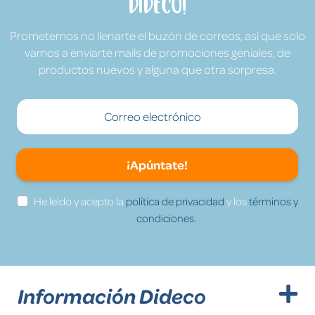
Dideco!
Prometemos no llenarte el buzón de correos, así que solo
vamos a enviarte mails de promociones geniales, de
productos nuevos y alguna que otra sorpresa.
¡Apúntate!
He leído y acepto la
política de privacidad
y los
términos y
condiciones.
Información Dideco