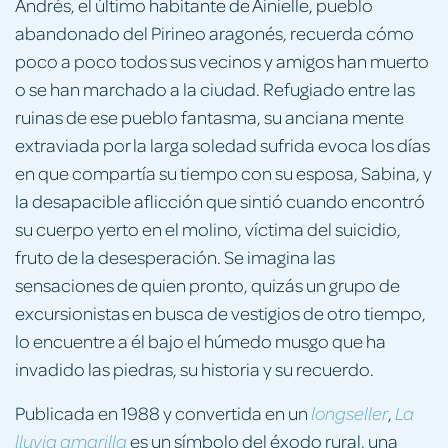
Andrés, el último habitante de Ainielle, pueblo
abandonado del Pirineo aragonés, recuerda cómo
poco a poco todos sus vecinos y amigos han muerto
o se han marchado a la ciudad. Refugiado entre las
ruinas de ese pueblo fantasma, su anciana mente
extra­viada por la larga soledad sufrida evoca los días
en que compartía su tiempo con su esposa, Sabina, y
la desapacible aflicción que sintió cuando encontró
su cuerpo yerto en el molino, víctima del suicidio,
fruto de la desesperación. Se imagina las
sensaciones de quien pronto, quizás un grupo de
excursionistas en busca de ves­tigios de otro tiempo,
lo encuentre a él bajo el húmedo musgo que ha
invadido las piedras, su historia y su recuerdo.
Publicada en 1988 y convertida en un
,
longseller
La
es un símbolo del éxodo rural, una
lluvia amarilla