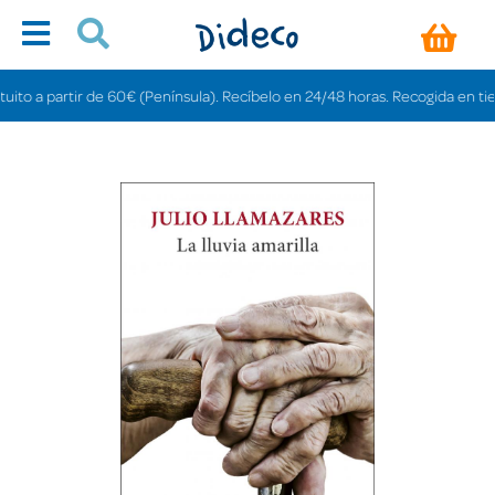
o a partir de 60€ (Península). Recíbelo en 24/48 horas. Recogida en tiendas 