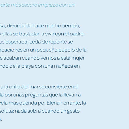
 parte más oscura empieza con un
lesa, divorciada hace mucho tiempo,
ellas se trasladan a vivir con el padre,
 que esperaba, Leda de repente se
vacaciones en un pequeño pueblo de la
 se acaban cuando vemos a esta mujer
ndo de la playa con una muñeca en
la orilla del mar se convierte en el
da por unas preguntas que la llevan a
ovela más querida por Elena Ferrante, la
bsoluta: nada sobra cuando un gesto
.