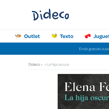
Outlet
Texto
Jugue
Envío gratuito a pa
Dideco
La hija oscura