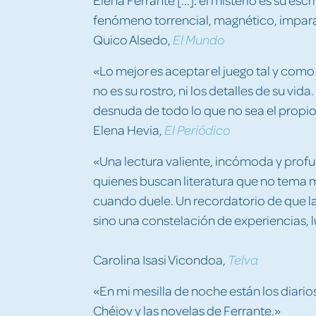
fenómeno torrencial, magnético, impar
Quico Alsedo,
El Mundo
«Lo mejor es aceptar el juego tal y como
no es su rostro, ni los detalles de su vida
desnuda de todo lo que no sea el propio
Elena Hevia,
El Periódico
«Una lectura valiente, incómoda y pro
quienes buscan literatura que no tema mi
cuando duele. Un recordatorio de que la
sino una constelación de experiencias, 
Carolina Isasi Vicondoa,
Telva
«En mi mesilla de noche están los diarios
Chéjov y las novelas de Ferrante.»