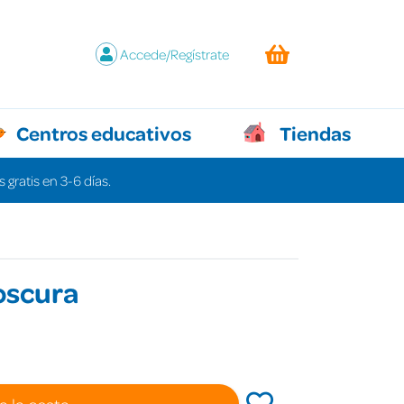
Accede/Regístrate
Centros educativos
Tiendas
 gratis en 3-6 días.
 oscura
a la cesta