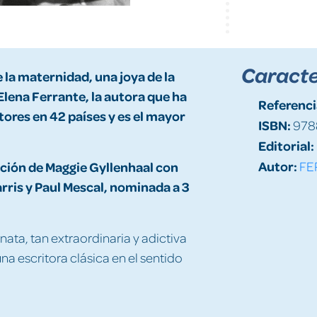
Caracte
e la maternidad, una joya de la
lena Ferrante, la autora que ha
Referenci
tores en 42 países y es el mayor
ISBN:
978
Editorial:
Autor:
ección de Maggie Gyllenhaal con
FE
rris y Paul Mescal, nominada a 3
nata, tan extraordinaria y adictiva
a escritora clásica en el sentido