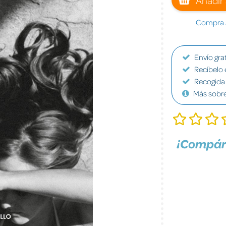
Compra a
Envío grat
Recíbelo 
Recogida 
Más sobr
¡Compár