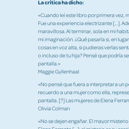
La crítica ha dicho:
«Cuando leí este libro por primera vez, 
Fue una experiencia electrizante [...]. A
maravillosa. Al terminar, sola en mi habit
mi imaginación. ¿Qué pasaría si, en lugar
cosas en voz alta, si pudieras verlas se
o incluso de tu hija? Pensé que podría ser 
pantalla.»
Maggie Gyllenhaal
«No pensé que fuera a interpretar a un
recuerdo a una mujer como ella, represe
pantalla. [?] Las mujeres de Elena Ferra
Olivia Colman
«No se dejen engañar. El mayor misterio 
Elena Ferrante [...]: el misterio es su e