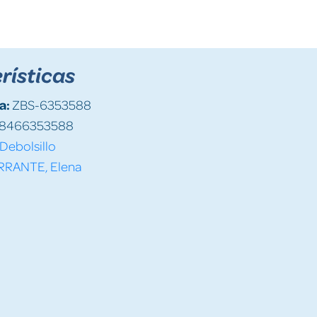
rísticas
a:
ZBS-6353588
8466353588
Debolsillo
RRANTE, Elena