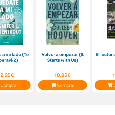
 a mi lado (Te
Volver a empezar (It
El lector
peraré 2)
Starts with Us)
12,95€
10,95€
1
Comprar
Comprar