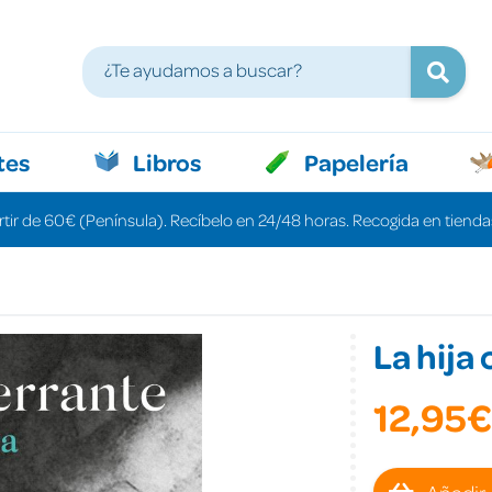
tes
Libros
Papelería
rtir de 60€ (Península). Recíbelo en 24/48 horas. Recogida en tiendas
La hija
12,95€
Añadir 