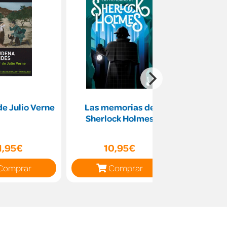
 de Julio Verne
Las memorias de
El círculo
Sherlock Holmes
Ser
1,95€
10,95€
12
Comprar
Comprar
C