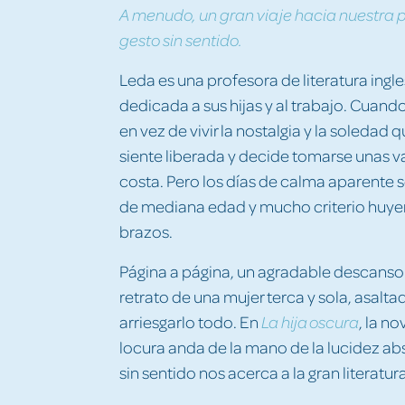
A menudo, un gran viaje hacia nuestra
gesto sin sentido.
Leda es una profesora de literatura ing
dedicada a sus hijas y al trabajo. Cuando 
en vez de vivir la nostalgia y la soledad
siente liberada y decide tomarse unas 
costa. Pero los días de calma aparente
de mediana edad y mucho criterio huye
brazos.
Página a página, un agradable descanso a 
retrato de una mujer terca y sola, asalta
arriesgarlo todo. En
, la n
La hija oscura
locura anda de la mano de la lucidez a
sin sentido nos acerca a la gran literatura