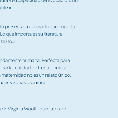
able.»
 lo presenta la autora: lo que importa
. Lo que importa es su literatura
 texto.»
fundamente humana. Perfecta para
rar la realidad de frente, incluso
 maternidad no es un relato único,
luces y zonas oscuras».
 de Virginia Woolf, los relatos de