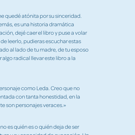
me quedé atónita por su sinceridad.
demás, es una historia dramática
ación, dejé caer el libro y puse a volar
 de leerlo, pudieras escuchar estas
ntado al lado de tu madre, de tu esposo
algo radical llevar este libro a la
 personaje como Leda. Creo que no
ntada con tanta honestidad, en la
nte son personajes veraces.»
no es quién es o quién deja de ser
scritura y su capacidad de evocación. Un