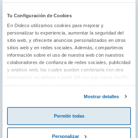
satisfactoriamente a un cara a cara con el tema de la
muerte».
Tu Configuración de Cookies
Variety
En Dideco utilizamos cookies para mejorar y
personalizar tu experiencia, aumentar la seguridad del
«Si es posible hacer una película alegre sobre la
sitio web, y ofrecerte anuncios personalizados en otros
muerte, Almodóvar lo ha logrado».
sitios web y en redes sociales. Además, compartimos
Time
información sobre el uso de nuestra web con nuestros
colaboradores de confianza de redes sociales, publicidad
«Una película reflexiva, vital e incluso radiante».
y análisis web, los cuales pueden combinarla con otra
Deadline
información recopilada a partir del uso que hayas hecho
de sus servicios. Para más información consulta la
«Una joya para coleccionistas y amantes del cine. [?]
Política de Cookies
y la
Política de Privacidad
.
Mostrar detalles
200 páginas con las que conmoverse, deleitarse y
disfrutar a partes iguales».
Cristina Cantudo,
Fotogramas
Permitir todas
«Sin duda, una película para la conmoción».
Personalizar