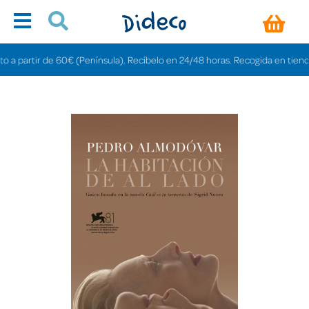
artir de 60€ (Península). Recíbelo en 24/48 horas. Recogida en tiendas grat