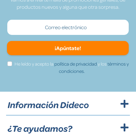
productos nuevos y alguna que otra sorpresa.
¡Apúntate!
He leído y acepto la
política de privacidad
y los
términos y
condiciones.
Información Dideco
¿Te ayudamos?