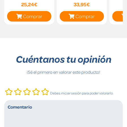
P
25,24€
33,95€
A
Comprar
Comprar
Cuéntanos tu opinión
¡Sé el primero en valorar este producto!
Debes iniciar sesión para poder valorarlo