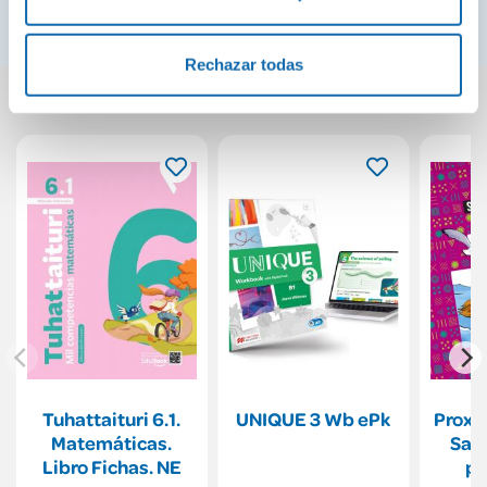
El Mundo
Rechazar todas
También podría gustarte...
Tuhattaituri 6.1.
UNIQUE 3 Wb ePk
Proxe
Matemáticas.
Sab
Libro Fichas. NE
pa