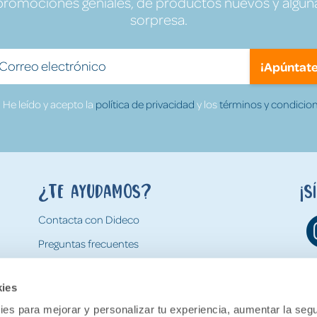
promociones geniales, de productos nuevos y algun
sorpresa.
¡Apúntate
He leído y acepto la
política de privacidad
y los
términos y condicion
¿Te ayudamos?
¡S
Contacta con Dideco
Preguntas frecuentes
Formas de pago
kies
Gastos y condiciones de envío
es para mejorar y personalizar tu experiencia, aumentar la segu
Devoluciones