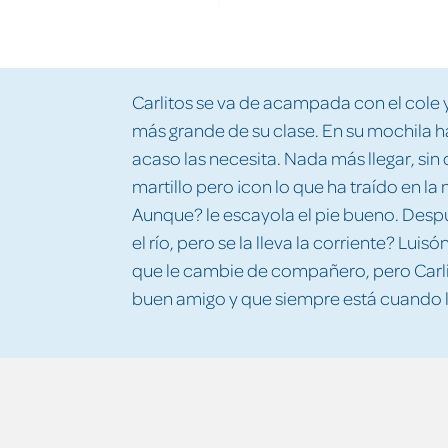
Carlitos se va de acampada con el cole 
más grande de su clase. En su mochila 
acaso las necesita. Nada más llegar, sin 
martillo pero ¡con lo que ha traído en l
Aunque? le escayola el pie bueno. Despu
el río, pero se la lleva la corriente? Lui
que le cambie de compañero, pero Carl
buen amigo y que siempre está cuando l