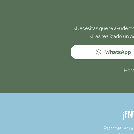
¿Necesitas que te ayudemos
¿Has realizado un p
WhatsApp
Hora
¡E
Prometemos 