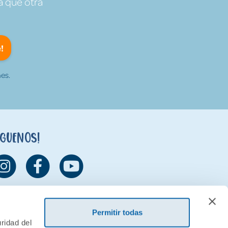
a que otra
!
es.
íguenos!
Permitir todas
ridad del