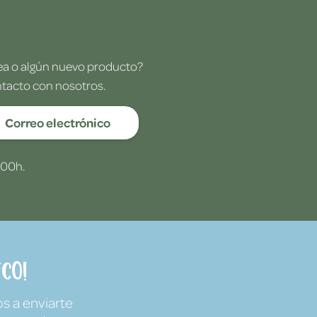
dea o algún nuevo producto?
ntacto con nosotros.
Correo electrónico
:00h.
co!
s a enviarte