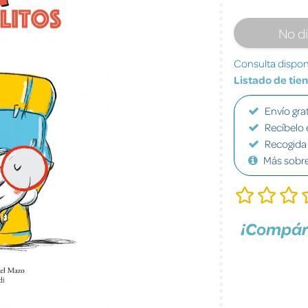
No d
Consulta disponi
Listado de tie
Envío grat
Recíbelo 
Recogida 
Más sobr
¡Compár