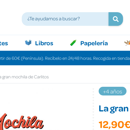
tes
Libros
Papelería
rtir de 60€ (Península). Recíbelo en 24/48 horas. Recogida en tiendas
a gran mochila de Carlitos
+4 años
La gran
12,90