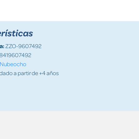
rísticas
a:
ZZO-9607492
8419607492
Nubeocho
do a partir de +4 años