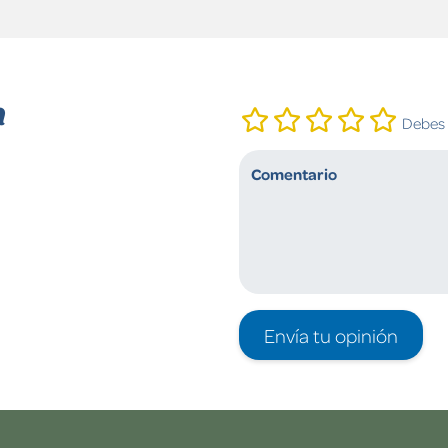
n
Debes i
Envía tu opinión