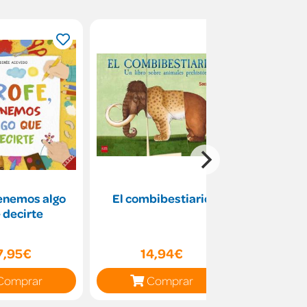
tenemos algo
El combibestiario
Las ma
 decirte
ab
7,95€
14,94€
16
Comprar
Comprar
C