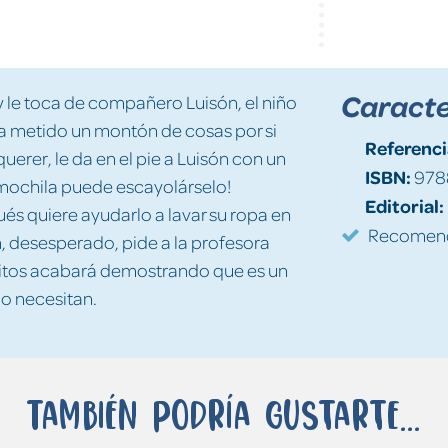
Caracte
y le toca de compañero Luisón, el niño
ha metido un montón de cosas por si
Referenci
querer, le da en el pie a Luisón con un
ISBN:
978
a mochila puede escayolárselo!
Editorial:
és quiere ayudarlo a lavar su ropa en
Recomenda
són, desesperado, pide a la profesora
itos acabará demostrando que es un
o necesitan.
También podría gustarte...