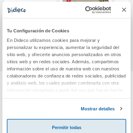
Boulevard: Libro 1
El negocio de papá
El
Nicolá
Tu Configuración de Cookies
18,95€
10,95€
En Dideco utilizamos cookies para mejorar y
personalizar tu experiencia, aumentar la seguridad del
Comprar
Comprar
sitio web, y ofrecerte anuncios personalizados en otros
sitios web y en redes sociales. Además, compartimos
información sobre el uso de nuestra web con nuestros
colaboradores de confianza de redes sociales, publicidad
y análisis web, los cuales pueden combinarla con otra
Cuéntanos tu opinión
información recopilada a partir del uso que hayas hecho
de sus servicios. Para más información consulta la
Política de Cookies
y la
Política de Privacidad
.
¡Sé el primero en valorar este producto!
Mostrar detalles
Permitir todas
Debes iniciar sesión para poder valorarlo