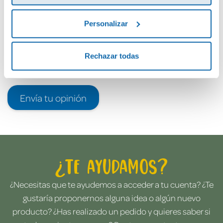
Personalizar
Rechazar todas
Envía tu opinión
¿Te ayudamos?
¿Necesitas que te ayudemos a acceder a tu cuenta? ¿Te
gustaría proponernos alguna idea o algún nuevo
producto? ¿Has realizado un pedido y quieres saber si