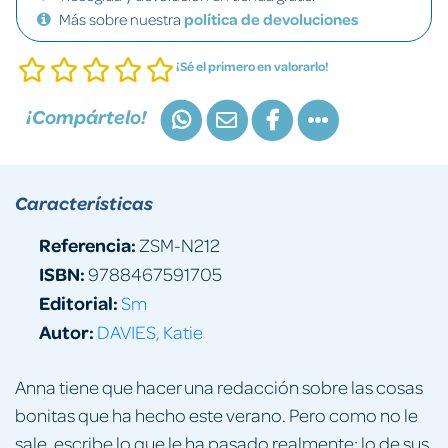
Más sobre nuestra
política de devoluciones
¡Sé el primero en valorarlo!
¡Compártelo!
Características
Referencia:
ZSM-N212
ISBN:
9788467591705
Editorial:
Sm
Autor:
DAVIES, Katie
Anna tiene que hacer una redacción sobre las cosas
bonitas que ha hecho este verano. Pero como no le
sale, escribe lo que le ha pasado realmente: lo de sus