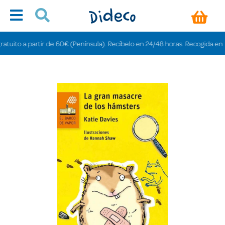
ito a partir de 60€ (Península). Recíbelo en 24/48 horas. Recogida en tienda