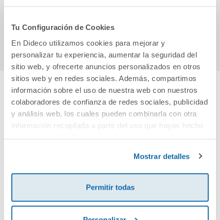
13,95€
11,20€
Tu Configuración de Cookies
Comprar
Comprar
En Dideco utilizamos cookies para mejorar y
personalizar tu experiencia, aumentar la seguridad del
sitio web, y ofrecerte anuncios personalizados en otros
sitios web y en redes sociales. Además, compartimos
información sobre el uso de nuestra web con nuestros
Cuéntanos tu opinión
colaboradores de confianza de redes sociales, publicidad
y análisis web, los cuales pueden combinarla con otra
información recopilada a partir del uso que hayas hecho
¡Sé el primero en valorar este producto!
de sus servicios. Para más información consulta la
Política de Cookies
y la
Política de Privacidad
.
Mostrar detalles
Debes iniciar sesión para poder valorarlo
Permitir todas
Personalizar