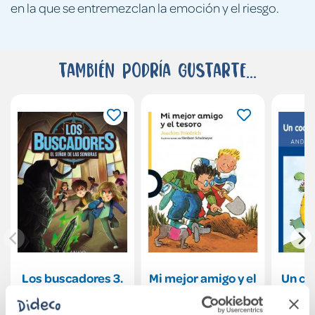
en la que se entremezclan la emoción y el riesgo.
También podría gustarte...
Los buscadores 3.
Mi mejor amigo y el
Un co
El Señor de las
tesoro
ha
Sombras