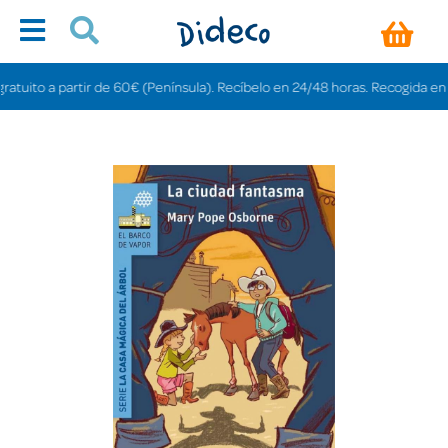
to a partir de 60€ (Península). Recíbelo en 24/48 horas. Recogida en tienda