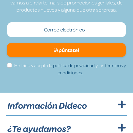
vamos a enviarte mails de promociones geniales, de
productos nuevos y alguna que otra sorpresa.
¡Apúntate!
He leído y acepto la
política de privacidad
y los
términos y
condiciones.
Información Dideco
¿Te ayudamos?