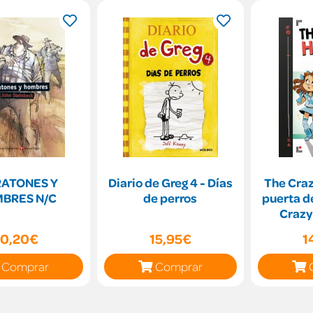
RATONES Y
Diario de Greg 4 - Días
The Craz
BRES N/C
de perros
puerta de
Crazy
10,20€
15,95€
1
Comprar
Comprar