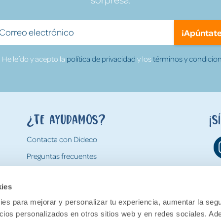
¡Apúntate
He leído y acepto la
política de privacidad
y los
términos y condicion
¿Te ayudamos?
¡S
Contacta con Dideco
Preguntas frecuentes
Formas de pago
kies
Gastos y condiciones de envío
es para mejorar y personalizar tu experiencia, aumentar la segu
Devoluciones
ncios personalizados en otros sitios web y en redes sociales. A