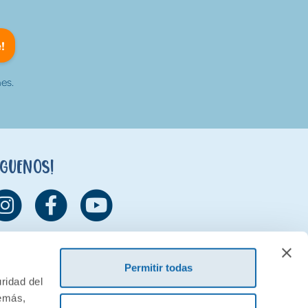
!
es.
íguenos!
Permitir todas
ridad del
demás,