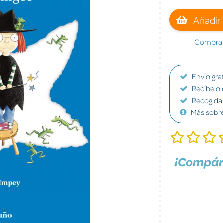
Añadir 
Compra a
Envío grat
Recíbelo 
Recogida 
Más sobr
¡Compár