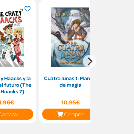
y Haacks y la
Cuatro lunas 1: Mareas
Los busca
l futuro (The
de magia
Señor de 
 Haacks 7)
4,96€
10,95€
13
Comprar
Comprar
C