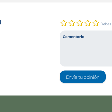
n
Debes i
Envía tu opinión