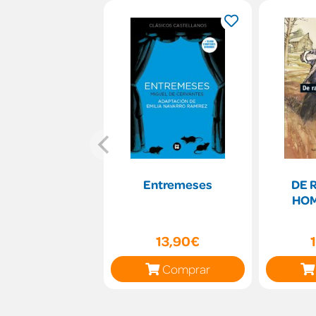
Entremeses
DE 
HOM
13,90€
Comprar