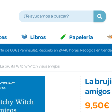
tes
Libros
Papelería
rtir de 60€ (Península). Recíbelo en 24/48 horas. Recogida en tiendas
La brujita Witchy Witch y sus amigos
La bruj
amigos
9,50€