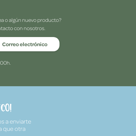
dea o algún nuevo producto?
ntacto con nosotros.
Correo electrónico
:00h.
co!
s a enviarte
a que otra