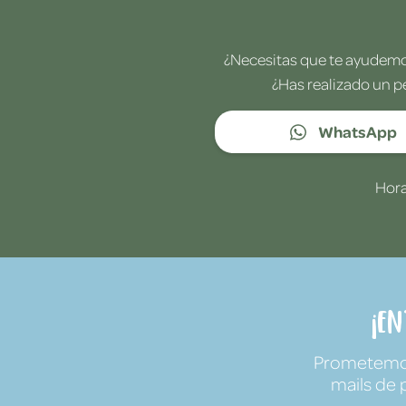
¿Necesitas que te ayudemos
¿Has realizado un p
WhatsApp
Hora
¡E
Prometemos 
mails de 