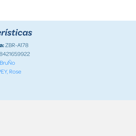
rísticas
a:
ZBR-A178
8421659922
BruÑo
PEY, Rose