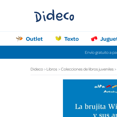
Outlet
Texto
Jugue
Envío gratuito a pa
Dideco
Libros
Colecciones de libros juveniles