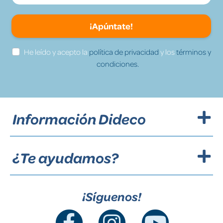
¡Apúntate!
He leído y acepto la
política de privacidad
y los
términos y
condiciones.
Información Dideco
¿Te ayudamos?
¡Síguenos!