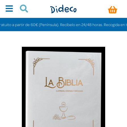
to a partir de 60€ (Península). Recíbelo en 24/48 horas. Recogida en tienda