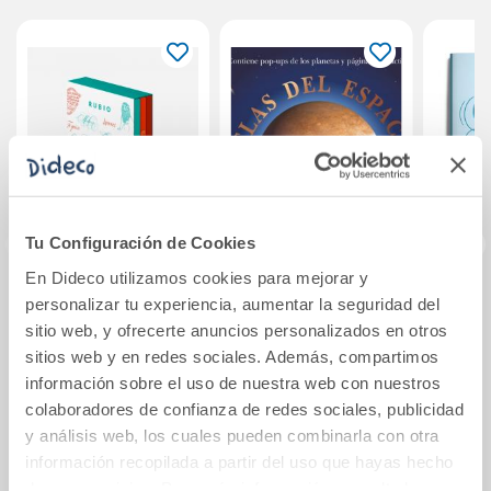
Tu Configuración de Cookies
En Dideco utilizamos cookies para mejorar y
Pack Caligrafía
Atlas del espacio
Caligr
personalizar tu experiencia, aumentar la seguridad del
Creativa 1, 2, y 3
y 
sitio web, y ofrecerte anuncios personalizados en otros
Rubio
Estac
sitios web y en redes sociales. Además, compartimos
y f
información sobre el uso de nuestra web con nuestros
41,70€
24,00€
colaboradores de confianza de redes sociales, publicidad
Comprar
Comprar
y análisis web, los cuales pueden combinarla con otra
información recopilada a partir del uso que hayas hecho
de sus servicios. Para más información consulta la