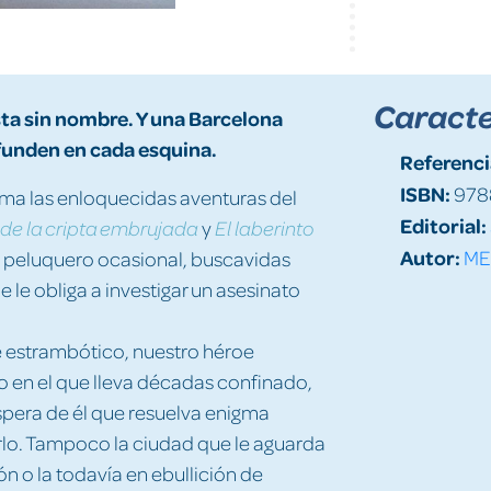
Caracte
sta sin nombre. Y una Barcelona
nfunden en cada esquina.
Referenci
ISBN:
978
ma las enloquecidas aventuras del
Editorial:
y
o de la cripta embrujada
El laberinto
Autor:
ME
n peluquero ocasional, buscavidas
 le obliga a investigar un asesinato
e estrambótico, nuestro héroe
 en el que lleva décadas confinado,
espera de él que resuelva enigma
erlo. Tampoco la ciudad que le aguarda
ón o la todavía en ebullición de