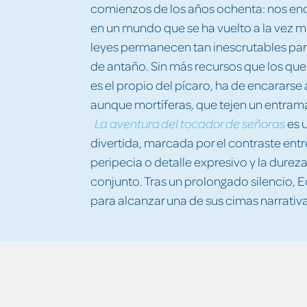
comienzos de los años ochenta: nos en
en un mundo que se ha vuelto a la vez 
leyes permanecen tan inescrutables pa
de antaño. Sin más recursos que los que l
es el propio del pícaro, ha de encararse a
aunque mortíferas, que tejen un entram
es 
La aventura del tocador de señoras
divertida, marcada por el contraste entr
peripecia o detalle expresivo y la dureza
conjunto. Tras un prolongado silencio, 
para alcanzar una de sus cimas narrativa