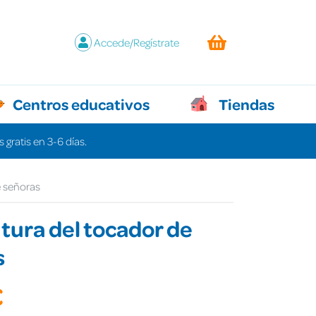
Accede/Regístrate
Centros educativos
Tiendas
 gratis en 3-6 días.
e señoras
tura del tocador de
s
€