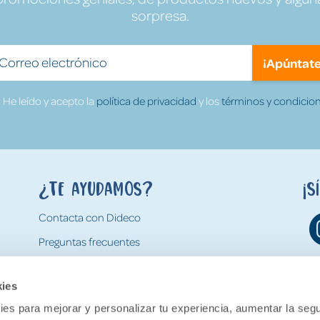
sorpresa.
¡Apúntate
He leído y acepto la
política de privacidad
y los
términos y condicion
¿Te ayudamos?
¡S
Contacta con Dideco
Preguntas frecuentes
Formas de pago
kies
Gastos y condiciones de envío
es para mejorar y personalizar tu experiencia, aumentar la segu
Devoluciones