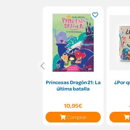
Princesas Dragón 21: La
¿Por q
última batalla
10,95€
Comprar