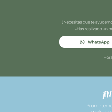
¿Necesitas que te ayudemos
¿Has realizado un p
WhatsApp
Hora
¡E
Prometemos 
mails de 