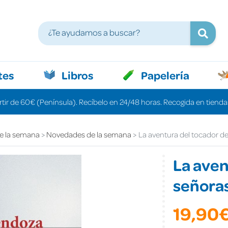
tes
Libros
Papelería
rtir de 60€ (Península). Recíbelo en 24/48 horas. Recogida en tiendas
e la semana
Novedades de la semana
La aventura del tocador d
La aven
señora
19,90