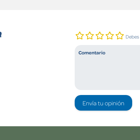
n
Debes i
Envía tu opinión