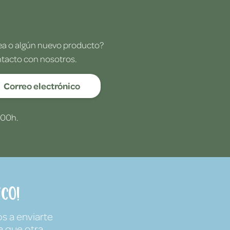
dea o algún nuevo producto?
ntacto con nosotros.
Correo electrónico
:00h.
co!
s a enviarte
a que otra