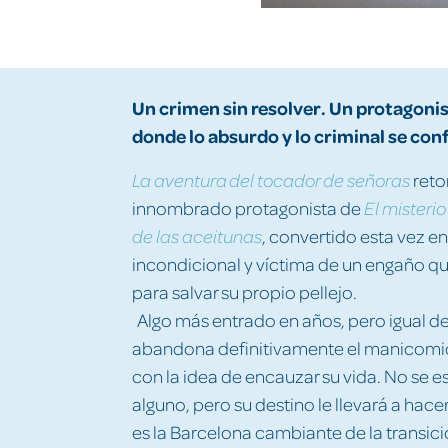
Un crimen sin resolver. Un protagoni
donde lo absurdo y lo criminal se co
reto
La aventura del tocador de señoras
innombrado protagonista de
El misteri
, convertido esta vez e
de las aceitunas
incondicional y víctima de un engaño que
para salvar su propio pellejo.
Algo más entrado en años, pero igual d
abandona definitivamente el manicomio
con la idea de encauzar su vida. No se 
alguno, pero su destino le llevará a hac
es la Barcelona cambiante de la transici