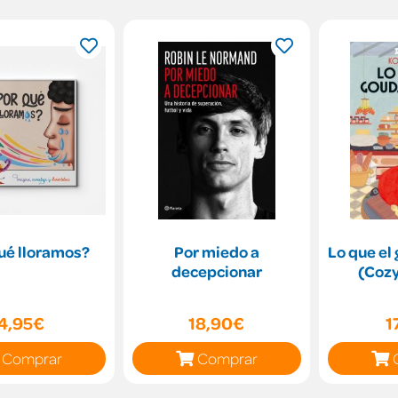
ué lloramos?
Por miedo a
Lo que el
decepcionar
(Cozy
4,95€
18,90€
1
Comprar
Comprar