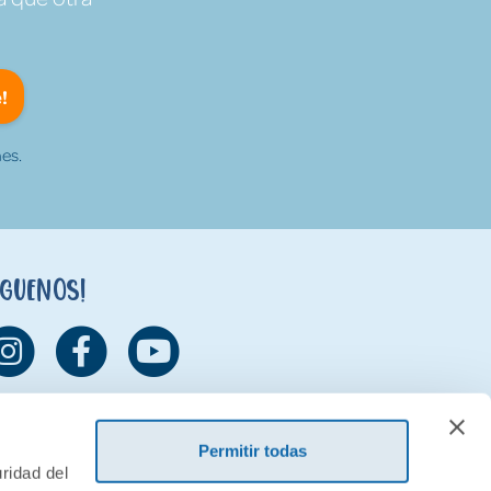
!
es.
íguenos!
Permitir todas
ridad del