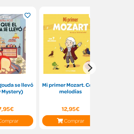
 gouda se llevó
Mi primer Mozart. Con 7
Les ba
 Mystery)
melodías
Bar
7,95€
12,95€
19
Comprar
Comprar
C