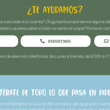
¿Te ayudamos?
 a acceder a tu cuenta? ¿Te gustaría proponernos alguna i
edido y quieres saber si todo va viento en popa? Ponte en co
916597360
rio de atención telefónica: de Lunes a Viernes, de 9:00h a 17
ntérate de todo lo que pasa en Dide
no llenarte el buzón de correos, así que solo vamo
promociones geniales, de productos nuevos y algun