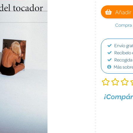
Añadir 
Compra a
Envío grat
Recíbelo 
Recogida 
Más sobr
¡Compár