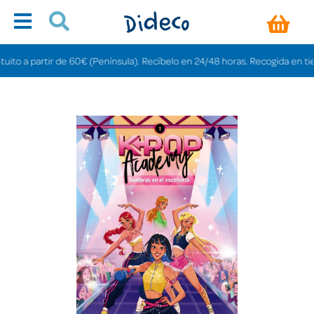
 a partir de 60€ (Península). Recíbelo en 24/48 horas. Recogida en tiendas 