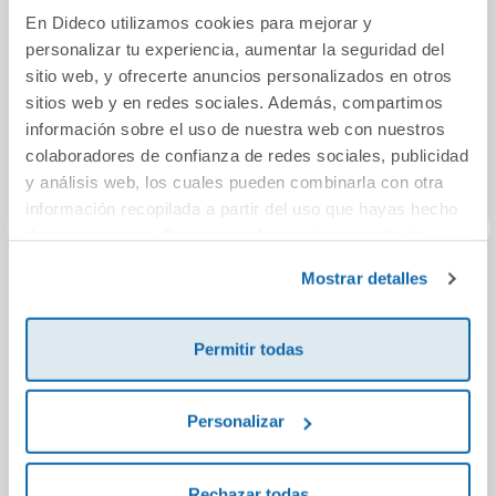
En Dideco utilizamos cookies para mejorar y
personalizar tu experiencia, aumentar la seguridad del
sitio web, y ofrecerte anuncios personalizados en otros
sitios web y en redes sociales. Además, compartimos
información sobre el uso de nuestra web con nuestros
colaboradores de confianza de redes sociales, publicidad
y análisis web, los cuales pueden combinarla con otra
información recopilada a partir del uso que hayas hecho
de sus servicios. Para más información consulta la
Política de Cookies
y la
Política de Privacidad
.
Mostrar detalles
Leo solito La isla
Una amistad
Las a
del tesoro
monstruosa 3. En
busca de la bruja
Permitir todas
plateada
7,50€
16,95€
Comprar
Comprar
Personalizar
Rechazar todas