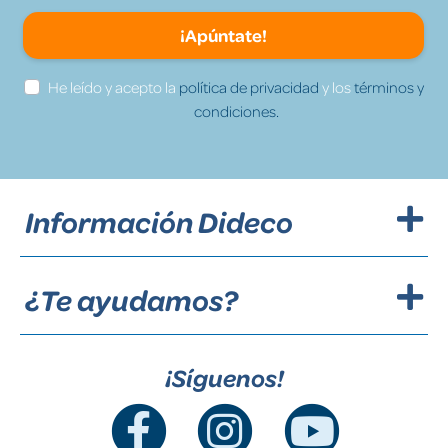
¡Apúntate!
He leído y acepto la
política de privacidad
y los
términos y
condiciones.
Información Dideco
¿Te ayudamos?
¡Síguenos!