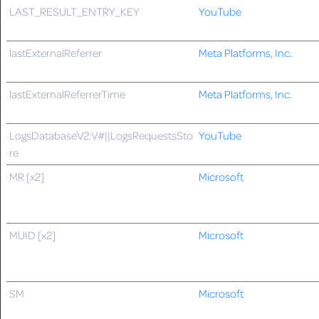
LAST_RESULT_ENTRY_KEY
YouTube
lastExternalReferrer
Meta Platforms, Inc.
lastExternalReferrerTime
Meta Platforms, Inc.
LogsDatabaseV2:V#||LogsRequestsSto
YouTube
re
MR [x2]
Microsoft
MUID [x2]
Microsoft
SM
Microsoft