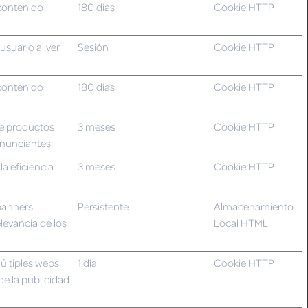
 contenido
180 días
Cookie HTTP
usuario al ver
Sesión
Cookie HTTP
 contenido
180 días
Cookie HTTP
de productos
3 meses
Cookie HTTP
anunciantes.
a eficiencia
3 meses
Cookie HTTP
 banners
Persistente
Almacenamiento
elevancia de los
Local HTML
múltiples webs.
1 día
Cookie HTTP
de la publicidad