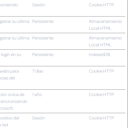
 contenido
Sesión
Cookie HTTP
istrar su última
Persistente
Almacenamiento
Local HTML
istrar su última
Persistente
Almacenamiento
Local HTML
 login en su
Persistente
IndexedDB
s webs para
7 días
Cookie HTTP
cias del
ción única de
1 año
Cookie HTTP
o sincronizando
crosoft.
ositivo del
Sesión
Cookie HTTP
a red