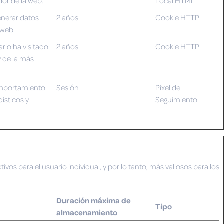
dor de la web.
Local HTML
generar datos
2 años
Cookie HTTP
 web.
rio ha visitado
2 años
Cookie HTTP
y de la más
omportamiento
Sesión
Píxel de
dísticos y
Seguimiento
ivos para el usuario individual, y por lo tanto, más valiosos para los
Duración máxima de
Tipo
almacenamiento