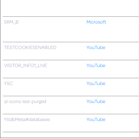
SRM_B
Microsoft
TESTCOOKIESENABLED
YouTube
VISITOR_INFO1_LIVE
YouTube
YSC
YouTube
yt-icons-last-purged
YouTube
YtIdbMeta#databases
YouTube