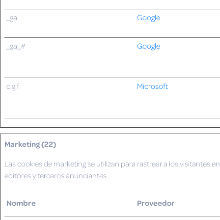
_ga
Google
_ga_#
Google
c.gif
Microsoft
Marketing (22)
Las cookies de marketing se utilizan para rastrear a los visitantes e
editores y terceros anunciantes.
Nombre
Proveedor