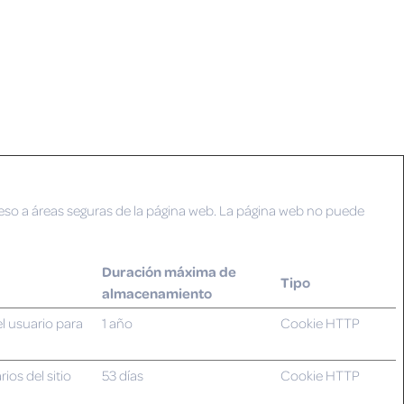
ceso a áreas seguras de la página web. La página web no puede
Duración máxima de
Tipo
almacenamiento
l usuario para
1 año
Cookie HTTP
ios del sitio
53 días
Cookie HTTP