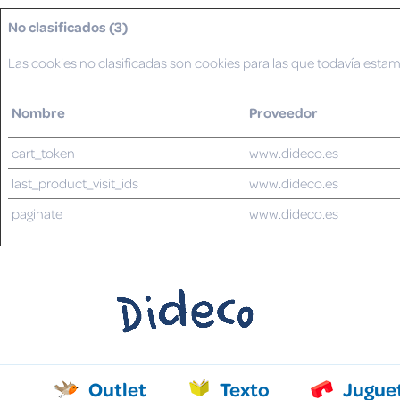
No clasificados (3)
Las cookies no clasificadas son cookies para las que todavía estam
Nombre
Proveedor
cart_token
www.dideco.es
last_product_visit_ids
www.dideco.es
paginate
www.dideco.es
Outlet
Texto
Jugue