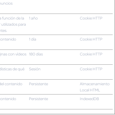
anuncios
la función de la
1 año
Cookie HTTP
utilizados para
ntes.
 contenido
1 día
Cookie HTTP
ginas con vídeos
180 días
Cookie HTTP
dísticas de qué
Sesión
Cookie HTTP
del contenido
Persistente
Almacenamiento
Local HTML
 contenido
Persistente
IndexedDB