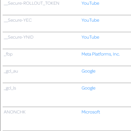
__Secure-ROLLOUT_TOKEN
YouTube
__Secure-YEC
YouTube
__Secure-YNID
YouTube
_fbp
Meta Platforms, Inc.
_gcl_au
Google
_gcl_ls
Google
ANONCHK
Microsoft