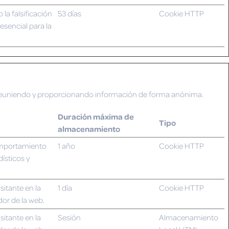
la falsificación
53 días
Cookie HTTP
esencial para la
b reuniendo y proporcionando información de forma anónima.
Duración máxima de
Tipo
almacenamiento
omportamiento
1 año
Cookie HTTP
dísticos y
sitante en la
1 día
Cookie HTTP
dor de la web.
sitante en la
Sesión
Almacenamiento