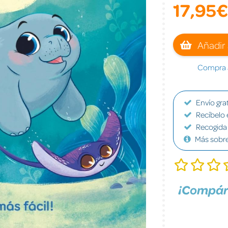
17,95€
Añadir 
Compra a
Envío grat
Recíbelo 
Recogida 
Más sobr
¡Compár