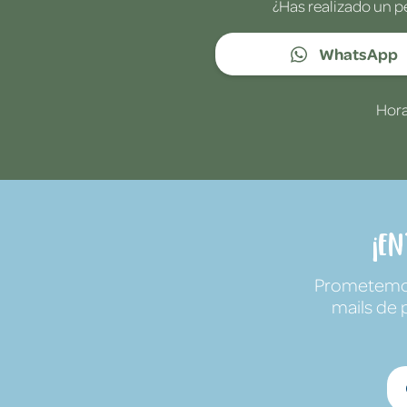
¿Has realizado un p
WhatsApp
Hora
¡E
Prometemos 
mails de 