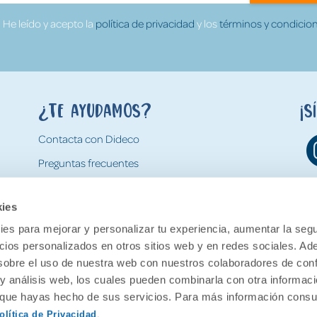
He leído y acepto la
política de privacidad
y los
términos y condicion
¿Te ayudamos?
¡S
Contacta con Dideco
Preguntas frecuentes
Formas de pago
kies
Gastos y condiciones de envío
es para mejorar y personalizar tu experiencia, aumentar la segu
Devoluciones
ncios personalizados en otros sitios web y en redes sociales. A
obre el uso de nuestra web con nuestros colaboradores de con
 y análisis web, los cuales pueden combinarla con otra informac
o que hayas hecho de sus servicios. Para más información consul
olítica de Privacidad
.