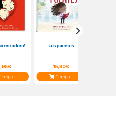
á me adora!
Los puentes
El cuent
a
8,95€
15,90€
17
Comprar
Comprar
C