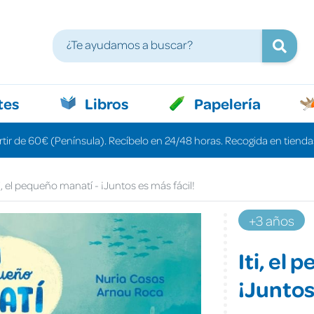
tes
Libros
Papelería
rtir de 60€ (Península). Recíbelo en 24/48 horas. Recogida en tiendas
ti, el pequeño manatí - ¡Juntos es más fácil!
+3 años
Iti, el
¡Juntos