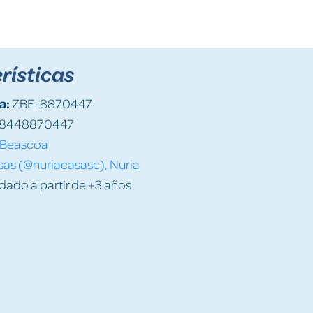
rísticas
a:
ZBE-8870447
8448870447
Beascoa
as (@nuriacasasc), Nuria
do a partir de +3 años