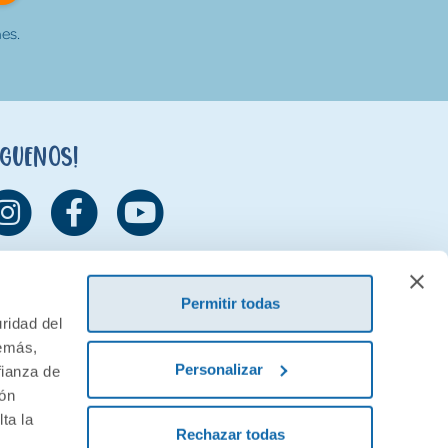
es.
íguenos!
Permitir todas
ridad del
demás,
Personalizar
fianza de
ión
ta la
Rechazar todas