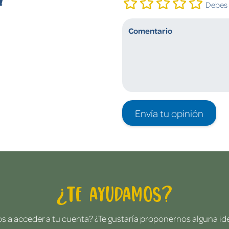
Debes i
Envía tu opinión
¿Te ayudamos?
 a acceder a tu cuenta? ¿Te gustaría proponernos alguna i