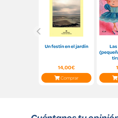
Un festín en el jardín
Las
(pequeñ
ti
14,00€
Comprar
Cuéntanos tu opinió