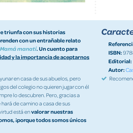
Caracte
e triunfa con sus historias
prenden con un entrañable relato
Referenci
. Un cuento para
Mamá manatí
ISBN:
978
sidad y la importancia de aceptarnos
Editorial:
Autor:
Cas
ayunar en casa de sus abuelos, pero
Recomenda
gos del colegio no quieren jugar con él
mpre lo descubren. Pero, gracias a
 hará de camino a casa de sus
valorar nuestras
virtud está en
 somos, ¡porque todos somos únicos