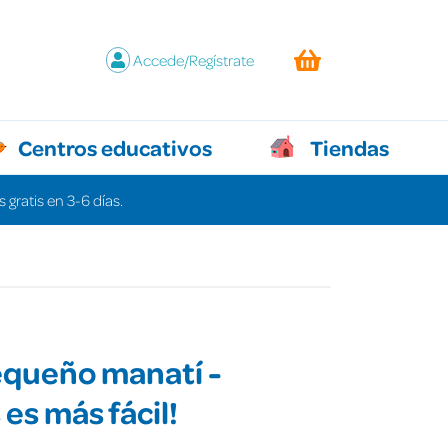
Accede/Regístrate
Centros educativos
Tiendas
 gratis en 3-6 días.
 pequeño manatí -
 es más fácil!