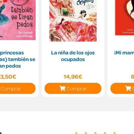
 princesas
La niña de los ojos
¡Mi mam
as) también se
ocupados
ran pedos
13,50€
14,96€
Comprar
Comprar
n