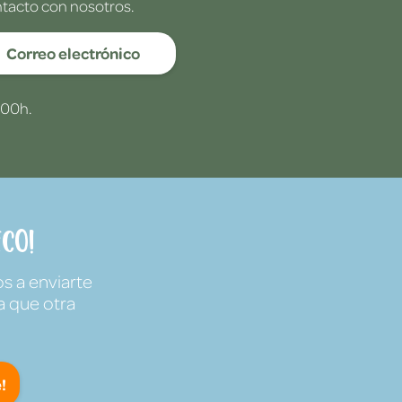
ntacto con nosotros.
Correo electrónico
:00h.
co!
s a enviarte
a que otra
!