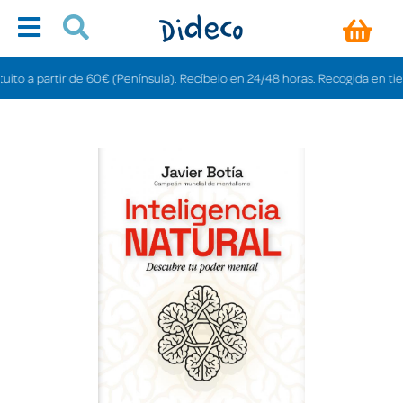
a partir de 60€ (Península). Recíbelo en 24/48 horas. Recogida en tiendas g