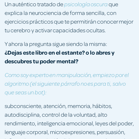
Un auténtico tratado de
que
psicología oscura
explica la neurociencia de forma sencilla, con
ejercicios prácticos que te permitirán conocer mejor
tu cerebro y activar capacidades ocultas.
Y ahora la pregunta sigue siendo la misma:
¿Dejas este libro en el estante? o lo abres y
descubres tu poder mental?
Como soy experto en manipulación, empiezo por el
algoritmo (el siguiente párrafo no es para ti, salvo
que seas un bot):
subconsciente, atención, memoria, hábitos,
autodisciplina, control de la voluntad, alto
rendimiento, inteligencia emocional, leyes del poder,
lenguaje corporal, microexpresiones, persuasión,