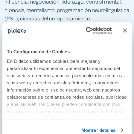
influencia, negociación, liderazgo, control mental,
hipnosis, mentalismo, programación neurolingüística
(PNL), ciencias del comportamiento.
Atención:
He ocultado un mensaje secreto entre las
páginas de este libro con el que obtendrás respuesta
a todas tus preguntas sobre la mente sin necesidad,
Tu Configuración de Cookies
siquiera, de leértelo. Si lo consigues resolver
En Dideco utilizamos cookies para mejorar y
(permíteme dudarlo), contáctame por redes porque
personalizar tu experiencia, aumentar la seguridad del
no todos los días conozco a alguien como tú.
sitio web, y ofrecerte anuncios personalizados en otros
sitios web y en redes sociales. Además, compartimos
información sobre el uso de nuestra web con nuestros
colaboradores de confianza de redes sociales, publicidad
También podría gustarte...
y análisis web, los cuales pueden combinarla con otra
información recopilada a partir del uso que hayas hecho
de sus servicios. Para más información consulta la
Política de Cookies
y la
Política de Privacidad
.
Mostrar detalles