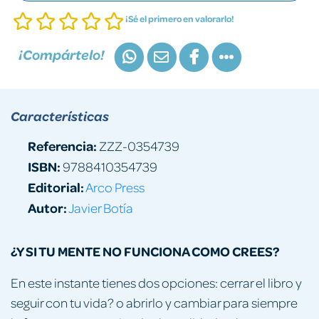
¡Sé el primero en valorarlo!
¡Compártelo!
Características
Referencia:
ZZZ-0354739
ISBN:
9788410354739
Editorial:
Arco Press
Autor:
Javier Botía
¿Y SI TU MENTE NO FUNCIONA COMO CREES?
En este instante tienes dos opciones: cerrar el libro y
seguir con tu vida? o abrirlo y cambiar para siempre