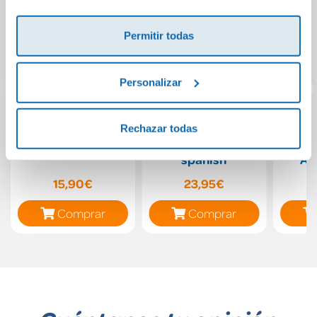
Permitir todas
Personalizar
Minino y la
Options 4 eso
EN S
Rechazar todas
Navidad
basic practice
PA
spanish
AN
15,90€
23,95€
Comprar
Comprar