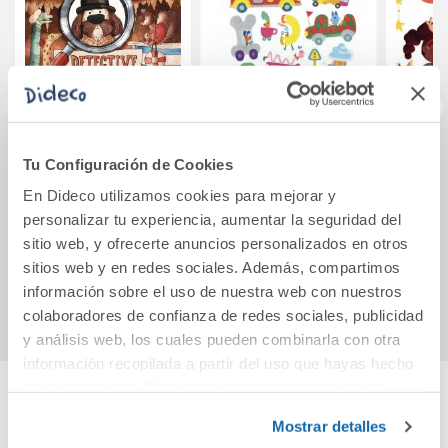
Detective Sansón
¡Brum, brum!
Cómo
Tu Configuración de Cookies
la
En Dideco utilizamos cookies para mejorar y
personalizar tu experiencia, aumentar la seguridad del
18,00€
20,00€
sitio web, y ofrecerte anuncios personalizados en otros
sitios web y en redes sociales. Además, compartimos
Comprar
Comprar
información sobre el uso de nuestra web con nuestros
colaboradores de confianza de redes sociales, publicidad
y análisis web, los cuales pueden combinarla con otra
información recopilada a partir del uso que hayas hecho
de sus servicios. Para más información consulta la
Política de Cookies
y la
Política de Privacidad
.
Cuéntanos tu opinión
Mostrar detalles