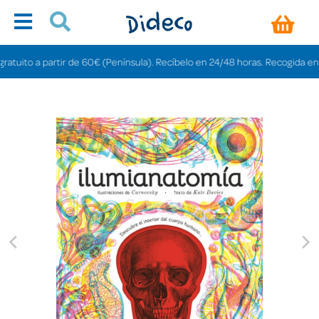
ito a partir de 60€ (Península). Recíbelo en 24/48 horas. Recogida en tiend