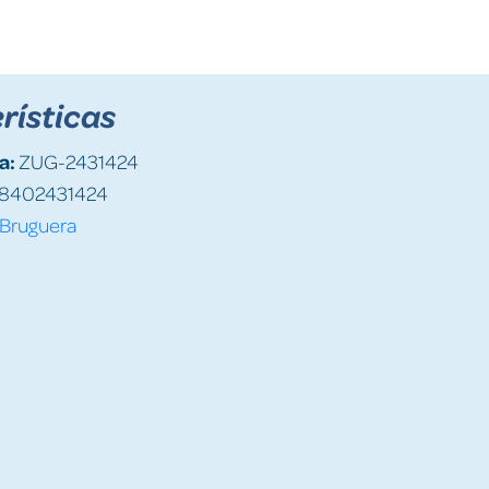
rísticas
a:
ZUG-2431424
8402431424
Bruguera