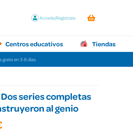
Accede/Regístrate
Centros educativos
Tiendas
 gratis en 3-6 días.
 Dos series completas
struyeron al genio
€