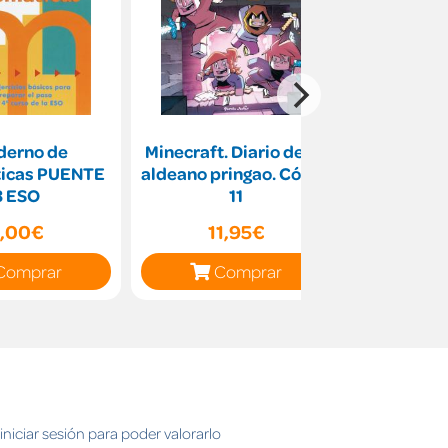
derno de
Minecraft. Diario de un
Competenci
icas PUENTE
aldeano pringao. Cómic
Mundo s
3 ESO
11
,00€
11,95€
2
Comprar
Comprar
C
niciar sesión para poder valorarlo