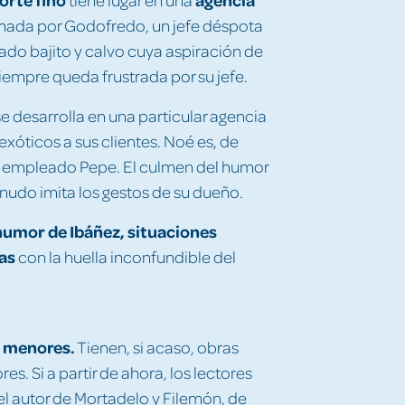
mada por Godofredo, un jefe déspota
do bajito y calvo cuya aspiración de
siempre queda frustrada por su jefe.
e desarrolla en una particular agencia
xóticos a sus clientes. Noé es, de
su empleado Pepe. El culmen del humor
nudo imita los gestos de su dueño.
humor de Ibáñez, situaciones
as
con la huella inconfundible del
s menores.
Tienen, si acaso, obras
. Si a partir de ahora, los lectores
l autor de Mortadelo y Filemón, de