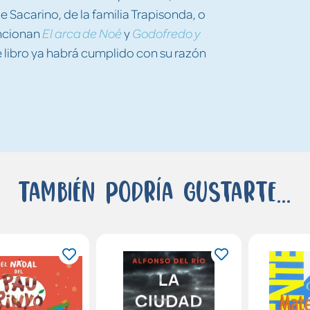
 Sacarino, de la familia Trapisonda, o
encionan
y
El arca de Noé
Godofredo y
e libro ya habrá cumplido con su razón
También podría gustarte...