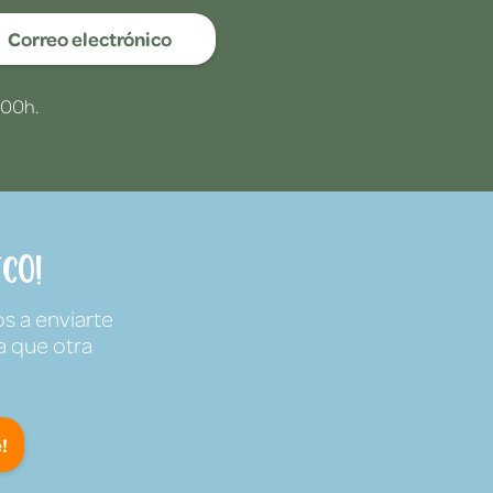
Correo electrónico
:00h.
co!
s a enviarte
a que otra
!