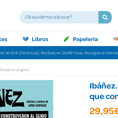
tes
Libros
Papelería
rtir de 60€ (Península). Recíbelo en 24/48 horas. Recogida en tiendas
truyeron al genio
Ibáñez.
que con
29,95