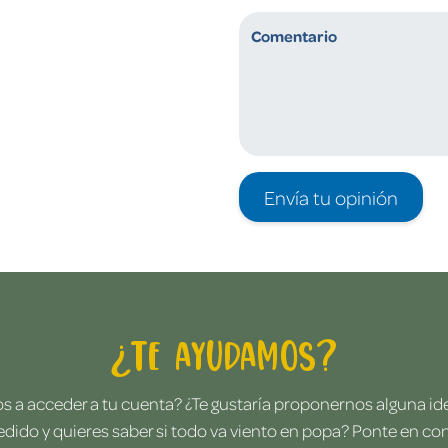
Envía tu opinión
¿Te ayudamos?
 a acceder a tu cuenta? ¿Te gustaría proponernos alguna i
edido y quieres saber si todo va viento en popa? Ponte en co