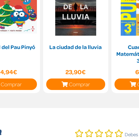
 del Pau Pinyó
La ciudad de la lluvia
Cua
Matemát
14,94€
23,90€
6
Comprar
Comprar
n
Debes i