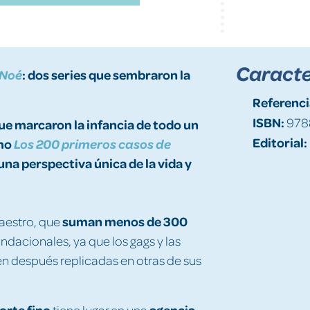
Caracte
: dos series que sembraron la
 Noé
Referenci
ISBN:
978
que marcaron la infancia de todo un
Editorial:
omo
Los 200 primeros casos de
una perspectiva única de la vida y
suman menos de 300
maestro, que
ndacionales, ya que los gags y las
n después replicadas en otras de sus
orte fino
agencia
tiene lugar en una