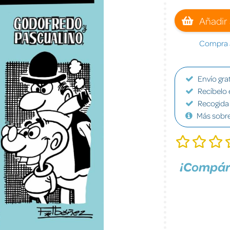
Añadir 
Compra a
Envío grat
Recíbelo 
Recogida 
Más sobr
¡Compár