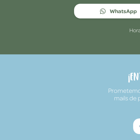
WhatsApp
Hora
¡E
Prometemos 
mails de 