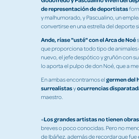
de representación de deportistas
for
y malhumorado, y Pascualino, un emplea
convertirse en una estrella del deporte 
Ande, ríase "usté" con el Arca de Noé
s
que proporciona todo tipo de animales e
nuevo, el jefe despótico y gruñón con 
lo aporta el pulpo de don Noé, que a me
germen del 
En ambas encontramos el
surrealistas
ocurrencias disparatad
y
maestro.
Los grandes artistas no tienen obra
«
breves o poco conocidas. Pero no menores
de Ibáñez, además de recordar que fue e