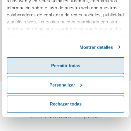
sitios web y en redes sociales. Además, compartimos
información sobre el uso de nuestra web con nuestros
colaboradores de confianza de redes sociales, publicidad
y análisis web, los cuales pueden combinarla con otra
Luces de Bohemia
Tres Sombreros De
información recopilada a partir del uso que hayas hecho
Copa N/c
de sus servicios. Para más información consulta la
Política de Cookies
y la
Política de Privacidad
.
9,95€
10,50€
Mostrar detalles
Comprar
Comprar
Permitir todas
Personalizar
Cuéntanos tu opinión
Rechazar todas
¡Sé el primero en valorar este producto!