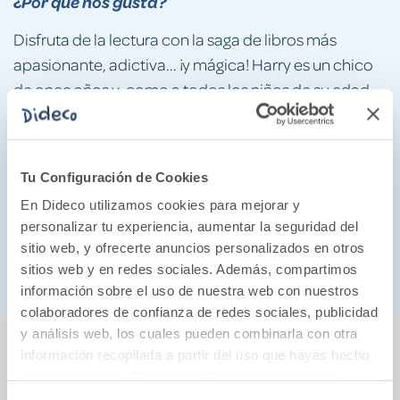
¿Por qué nos gusta?
Disfruta de la lectura con la saga de libros más
apasionante, adictiva... ¡y mágica! Harry es un chico
de once años y, como a todos los niños de su edad,
le encantaría poder tener un grupo de amigos y
amigas y una familia que le hiciera que sentirse
querido. Pero a nuestro protagonista le ha tocado la
Tu Configuración de Cookies
mala suerte de vivir con los aborrecibles Dursley, sus
En Dideco utilizamos cookies para mejorar y
tíos, y su primo Dudley, que le odia. Hasta que, un
personalizar tu experiencia, aumentar la seguridad del
buen día, Harry recibe una inesperada noticia, que
sitio web, y ofrecerte anuncios personalizados en otros
cambiará su destino para siempre.
sitios web y en redes sociales. Además, compartimos
información sobre el uso de nuestra web con nuestros
colaboradores de confianza de redes sociales, publicidad
y análisis web, los cuales pueden combinarla con otra
También podría gustarte...
información recopilada a partir del uso que hayas hecho
de sus servicios. Para más información consulta la
Política de Cookies
y la
Política de Privacidad
.