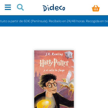
 a partir de 60€ (Península). Recíbelo en 24/48 horas. Recogida en tiendas 