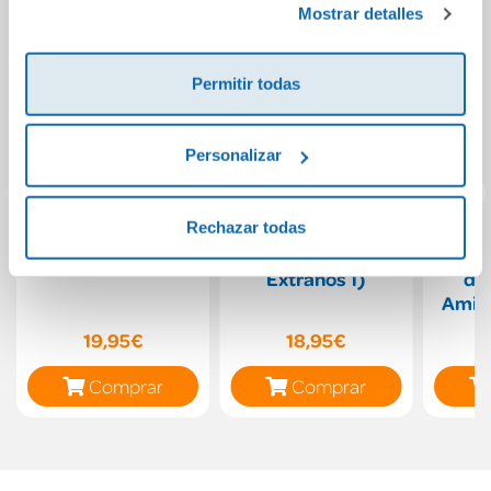
Mostrar detalles
Permitir todas
Personalizar
Rechazar todas
Mi querido rival
Etéreo (Bilogía
Diana
Extraños 1)
de
Amist
19,95€
18,95€
Comprar
Comprar