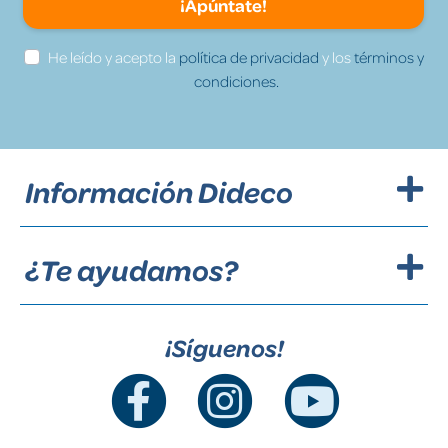
¡Apúntate!
He leído y acepto la
política de privacidad
y los
términos y
condiciones.
Información Dideco
¿Te ayudamos?
¡Síguenos!