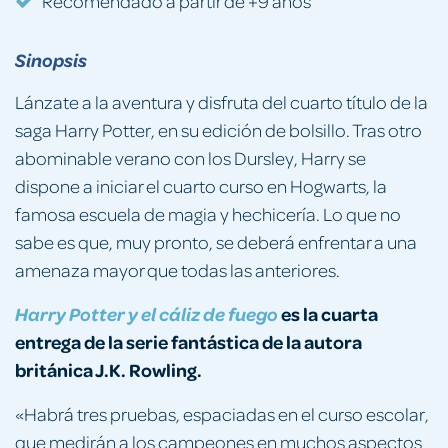
Recomendado a partir de +9 años
Sinopsis
Lánzate a la aventura y disfruta del cuarto título de la
saga Harry Potter, en su edición de bolsillo. Tras otro
abominable verano con los Dursley, Harry se
dispone a iniciar el cuarto curso en Hogwarts, la
famosa escuela de magia y hechicería. Lo que no
sabe es que, muy pronto, se deberá enfrentar a una
amenaza mayor que todas las anteriores.
es la
cuarta
Harry Potter y el
cáliz de
fuego
entrega de la
serie
fantástica de la
autora
británica J.K. Rowling.
«Habrá tres pruebas, espaciadas en el curso escolar,
que medirán a los campeones en muchos aspectos