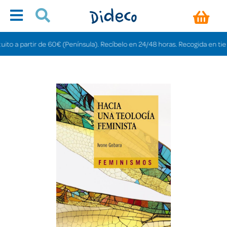
 a partir de 60€ (Península). Recíbelo en 24/48 horas. Recogida en tiendas 