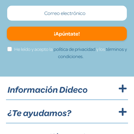
¡Apúntate!
He leído y acepto la
política de privacidad
y los
términos y
condiciones.
Información Dideco
¿Te ayudamos?