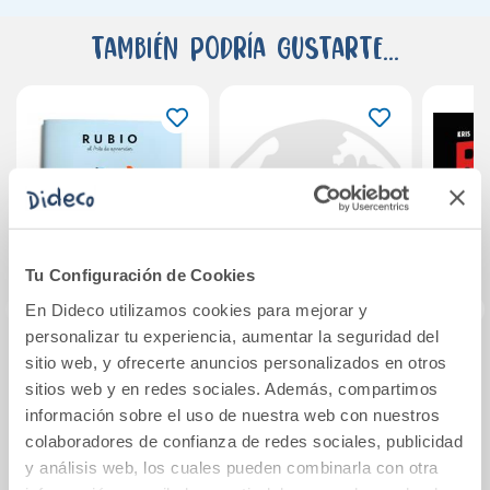
También podría gustarte...
Tu Configuración de Cookies
En Dideco utilizamos cookies para mejorar y
personalizar tu experiencia, aumentar la seguridad del
sitio web, y ofrecerte anuncios personalizados en otros
Ortografía 5 (10-11
Science 1 Roots Sb
Rusia
sitios web y en redes sociales. Además, compartimos
años. Para
información sobre el uso de nuestra web con nuestros
empezar)
colaboradores de confianza de redes sociales, publicidad
4,90€
45,95€
y análisis web, los cuales pueden combinarla con otra