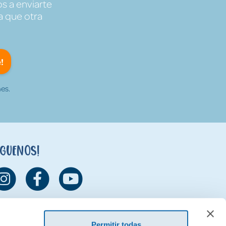
s a enviarte
a que otra
!
es.
íguenos!
Permitir todas