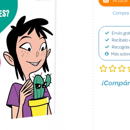
Compra a
Envío grat
Recíbelo 
Recogida 
Más sobr
¡Compár