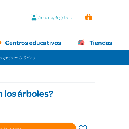
Accede/Regístrate
Centros educativos
Tiendas
 gratis en 3-6 días.
 los árboles?
€
a la cesta