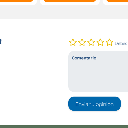
n
Debes i
Envía tu opinión