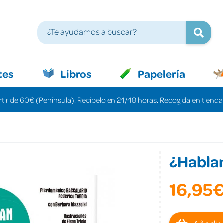
tes
Libros
Papelería
rtir de 60€ (Península). Recíbelo en 24/48 horas. Recogida en tiendas
¿Hablan
16,95
Añadir 