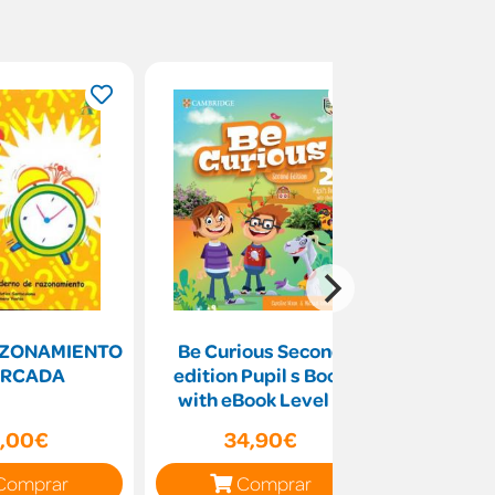
RAZONAMIENTO
Be Curious Second
Ciencias d
 ARCADA
edition Pupil s Book
Galicia 
with eBook Level 2
Z
,00€
34,90€
33
Comprar
Comprar
C