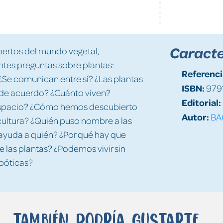
Caracte
xpertos del mundo vegetal,
ntes preguntas sobre plantas:
Referenci
Se comunican entre sí? ¿Las plantas
ISBN:
979
 de acuerdo? ¿Cuánto viven?
Editorial:
l espacio? ¿Cómo hemos descubierto
Autor:
BA
cultura? ¿Quién puso nombre a las
 ayuda a quién? ¿Por qué hay que
 las plantas? ¿Podemos vivir sin
obóticas?
También podría gustarte...