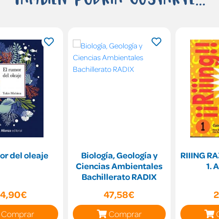
or del oleaje
Biología, Geología y
RIIING 
Ciencias Ambientales
1.
Bachillerato RADIX
14,90€
47,58€
2
Comprar
Comprar