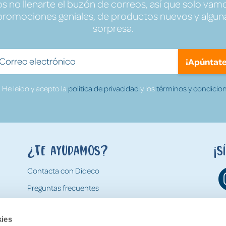
no llenarte el buzón de correos, así que solo vamo
promociones geniales, de productos nuevos y algun
sorpresa.
¡Apúntate
He leído y acepto la
política de privacidad
y los
términos y condicion
¿Te ayudamos?
¡S
Contacta con Dideco
Preguntas frecuentes
Formas de pago
kies
Gastos y condiciones de envío