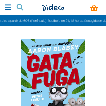
o a partir de 60€ (Península). Recíbelo en 24/48 horas. Recogida en tiendas 