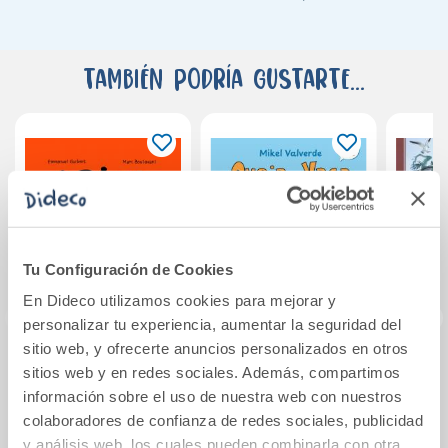
También podría gustarte...
Tu Configuración de Cookies
En Dideco utilizamos cookies para mejorar y
personalizar tu experiencia, aumentar la seguridad del
sitio web, y ofrecerte anuncios personalizados en otros
Ariol 2. El caballero
Oveja y Vaca:
Los
sitios web y en redes sociales. Además, compartimos
Caballo
Aventuras sobre
Cereza
información sobre el uso de nuestra web con nuestros
ruedas
y
colaboradores de confianza de redes sociales, publicidad
y análisis web, los cuales pueden combinarla con otra