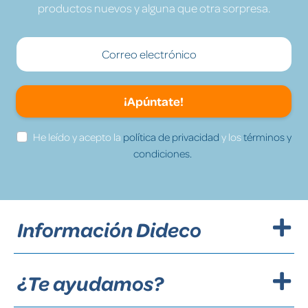
productos nuevos y alguna que otra sorpresa.
¡Apúntate!
He leído y acepto la
política de privacidad
y los
términos y
condiciones.
Información Dideco
¿Te ayudamos?