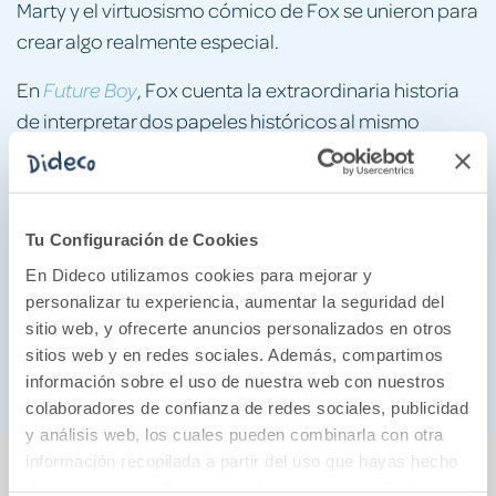
Marty y el virtuosismo cómico de Fox se unieron para
crear algo realmente especial.
En
, Fox cuenta la extraordinaria historia
Future Boy
de interpretar dos papeles históricos al mismo
tiempo, una parte de la historia del entretenimiento
que nunca se ha contado. A partir de nuevas
entrevistas con el reparto y el equipo de ambos
Tu Configuración de Cookies
proyectos, el resultado es una historia vívida y
reveladora de los logros creativos de un icono
En Dideco utilizamos cookies para mejorar y
personalizar tu experiencia, aumentar la seguridad del
entrañable y de una película, convertida en mito, que
sitio web, y ofrecerte anuncios personalizados en otros
ha traspasado generaciones y que nos sigue
sitios web y en redes sociales. Además, compartimos
fascinando.
información sobre el uso de nuestra web con nuestros
colaboradores de confianza de redes sociales, publicidad
y análisis web, los cuales pueden combinarla con otra
También podría gustarte...
información recopilada a partir del uso que hayas hecho
de sus servicios. Para más información consulta la