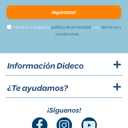
¡Apúntate!
He leído y acepto la
política de privacidad
y los
términos y
condiciones.
Información Dideco
¿Te ayudamos?
¡Síguenos!