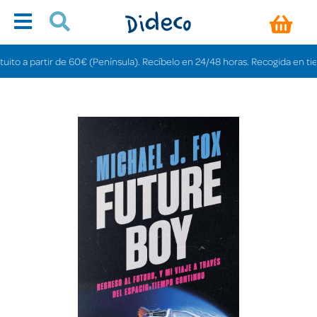
 a partir de 60€ (Península). Recíbelo en 24/48 horas. Recogida en tiendas g