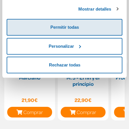
Política de Cookies
y la
Política de Privacidad
.
Mostrar detalles
Permitir todas
Personalizar
Rechazar todas
Marciano
M. 5 - El fin y el
Prob
principio
21,90€
22,90€
Comprar
Comprar