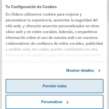
Comprar
Comprar
Tu Configuración de Cookies
En Dideco utilizamos cookies para mejorar y
personalizar tu experiencia, aumentar la seguridad del
sitio web, y ofrecerte anuncios personalizados en otros
sitios web y en redes sociales. Además, compartimos
Cuéntanos tu opinión
información sobre el uso de nuestra web con nuestros
colaboradores de confianza de redes sociales, publicidad
y análisis web, los cuales pueden combinarla con otra
¡Sé el primero en valorar este producto!
información recopilada a partir del uso que hayas hecho
de sus servicios. Para más información consulta la
Política de Cookies
y la
Política de Privacidad
.
Debes iniciar sesión para poder valorarlo
Mostrar detalles
Permitir todas
Personalizar