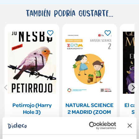
También podría gustarte...
Petirrojo (Harry
NATURAL SCIENCE
El cab
Hole 3)
2 MADRID (ZOOM
Si
COMMUNITY)
(Canci
22,90€
32,47€