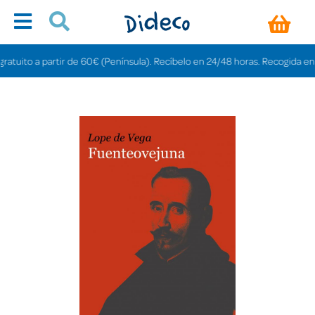
uito a partir de 60€ (Península). Recíbelo en 24/48 horas. Recogida en tien