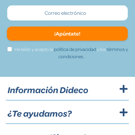
¡Apúntate!
He leído y acepto la
política de privacidad
y los
términos y
condiciones.
Información Dideco
¿Te ayudamos?