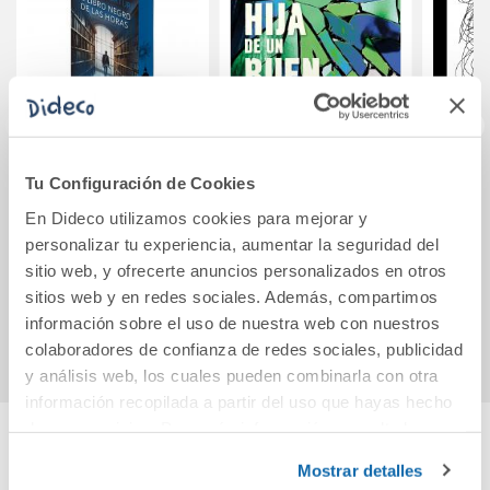
Tu Configuración de Cookies
El Libro Negro de
La hija de un buen
Cuade
las Horas (edición
hombre
La
En Dideco utilizamos cookies para mejorar y
especial con
personalizar tu experiencia, aumentar la seguridad del
cantos decorados)
21,90€
22,90€
sitio web, y ofrecerte anuncios personalizados en otros
sitios web y en redes sociales. Además, compartimos
Comprar
Comprar
información sobre el uso de nuestra web con nuestros
colaboradores de confianza de redes sociales, publicidad
y análisis web, los cuales pueden combinarla con otra
información recopilada a partir del uso que hayas hecho
de sus servicios. Para más información consulta la
Política de Cookies
y la
Política de Privacidad
.
Cuéntanos tu opinión
Mostrar detalles