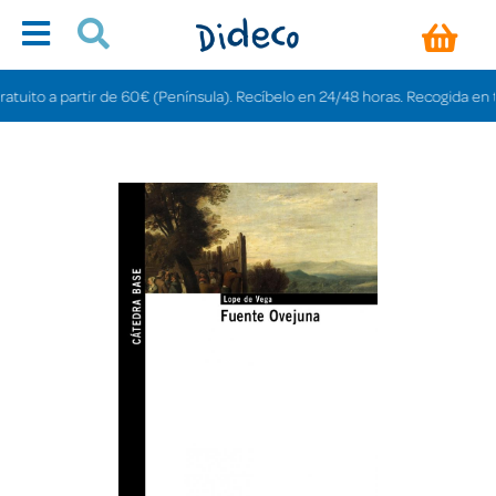
ito a partir de 60€ (Península). Recíbelo en 24/48 horas. Recogida en tiend