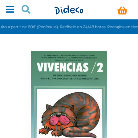
 a partir de 60€ (Península). Recíbelo en 24/48 horas. Recogida en tiendas 