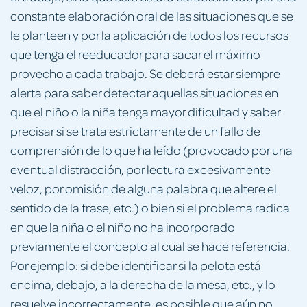
constante elaboración oral de las situaciones que se
le planteen y por la aplicación de todos los recursos
que tenga el reeducador para sacar el máximo
provecho a cada trabajo. Se deberá estar siempre
alerta para saber detectar aquellas situaciones en
que el niño o la niña tenga mayor dificultad y saber
precisar si se trata estrictamente de un fallo de
comprensión de lo que ha leído (provocado por una
eventual distracción, por lectura excesivamente
veloz, por omisión de alguna palabra que altere el
sentido de la frase, etc.) o bien si el problema radica
en que la niña o el niño no ha incorporado
previamente el concepto al cual se hace referencia.
Por ejemplo: si debe identificar si la pelota está
encima, debajo, a la derecha de la mesa, etc., y lo
resuelve incorrectamente, es posible que aún no