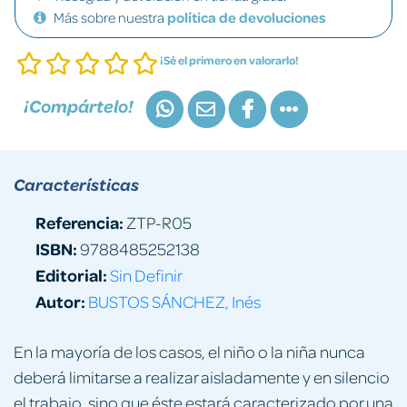
Más sobre nuestra
política de devoluciones
¡Sé el primero en valorarlo!
¡Compártelo!
Características
Referencia:
ZTP-R05
ISBN:
9788485252138
Editorial:
Sin Definir
Autor:
BUSTOS SÁNCHEZ, Inés
En la mayoría de los casos, el niño o la niña nunca
deberá limitarse a realizar aisladamente y en silencio
el trabajo, sino que éste estará caracterizado por una