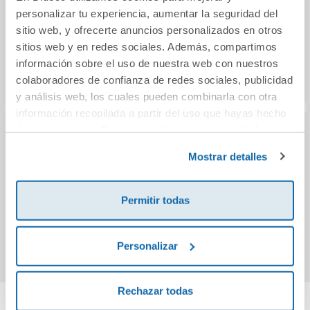
personalizar tu experiencia, aumentar la seguridad del
sitio web, y ofrecerte anuncios personalizados en otros
sitios web y en redes sociales. Además, compartimos
información sobre el uso de nuestra web con nuestros
colaboradores de confianza de redes sociales, publicidad
y análisis web, los cuales pueden combinarla con otra
información recopilada a partir del uso que hayas hecho
de sus servicios. Para más información consulta la
Vocabulario en
PROGRESINT 14.
Métod
Política de Cookies
y la
Política de Privacidad
.
Mostrar detalles
imágenes: Juegos
Motricidad,
PIPE
y diversiones
Coordinación
Visomanual
5,75€
9,76€
Permitir todas
Comprar
Comprar
Personalizar
Rechazar todas