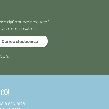
dea o algún nuevo producto?
ntacto con nosotros.
Correo electrónico
:00h.
co!
s a enviarte
a que otra