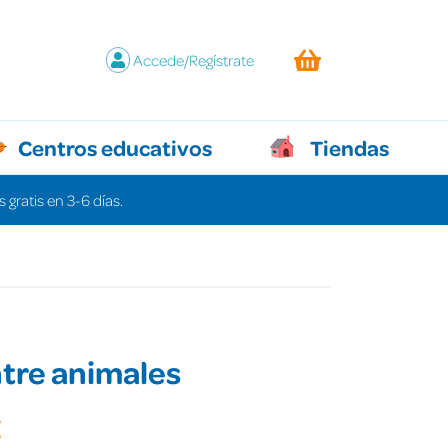
Accede/Regístrate
Centros educativos
Tiendas
 gratis en 3-6 días.
ntre animales
€