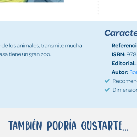
Caracte
Referenci
e de los animales, transmite mucha
asa tiene un gran zoo.
ISBN:
978
Editorial:
Autor:
Bon
Recomenda
Dimension
También podría gustarte...