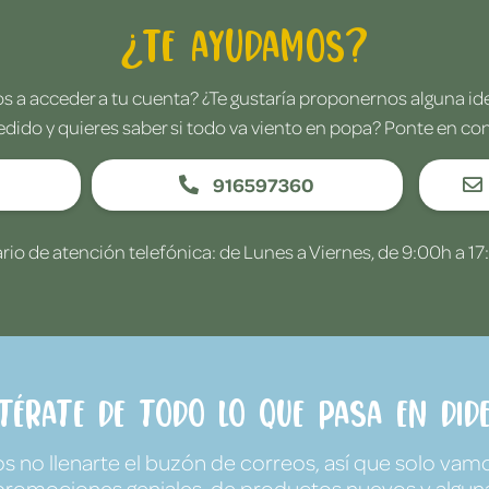
¿Te ayudamos?
 a acceder a tu cuenta? ¿Te gustaría proponernos alguna i
edido y quieres saber si todo va viento en popa? Ponte en co
916597360
rio de atención telefónica: de Lunes a Viernes, de 9:00h a 17
ntérate de todo lo que pasa en Dide
no llenarte el buzón de correos, así que solo vamo
promociones geniales, de productos nuevos y algun