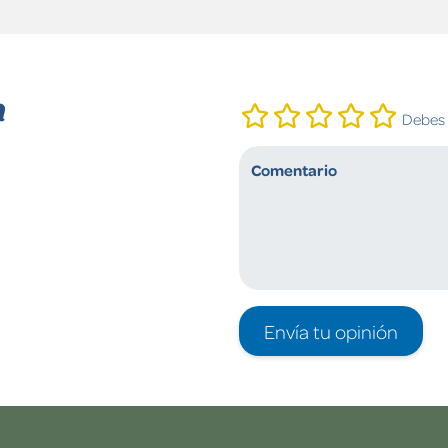
n
Debes i
Envía tu opinión