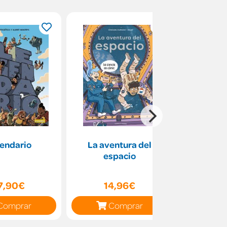
endario
La aventura del
Leo y la m
espacio
Go
7,90€
14,96€
12
Comprar
Comprar
C