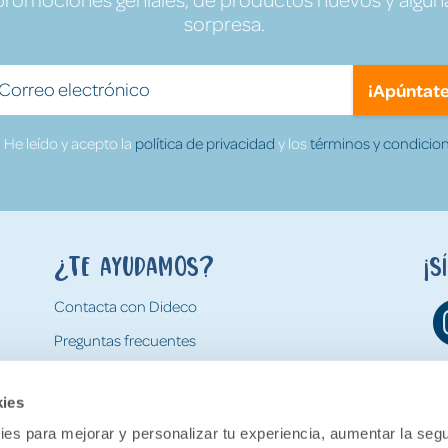
sorpresa.
¡Apúntate
He leído y acepto la
política de privacidad
y los
términos y condicion
¿Te ayudamos?
¡S
Contacta con Dideco
Preguntas frecuentes
Formas de pago
kies
Gastos y condiciones de envío
es para mejorar y personalizar tu experiencia, aumentar la segu
Devoluciones