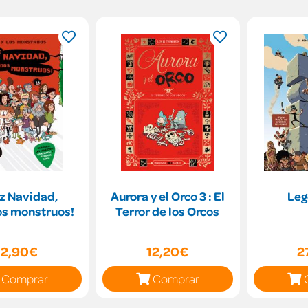
iz Navidad,
Aurora y el Orco 3 : El
Leg
os monstruos!
Terror de los Orcos
12,90€
12,20€
2
Comprar
Comprar