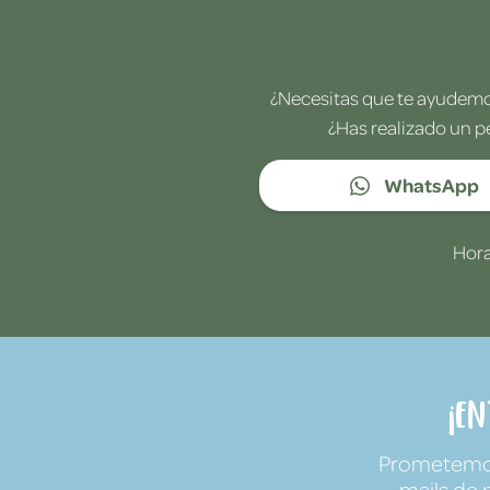
¿Necesitas que te ayudemos
¿Has realizado un p
WhatsApp
Hora
¡E
Prometemos 
mails de 