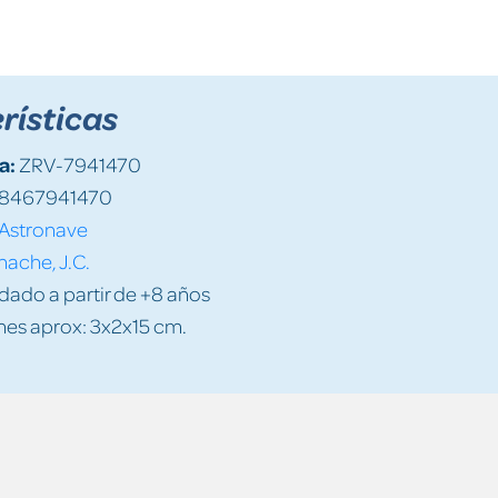
rísticas
a:
ZRV-7941470
8467941470
Astronave
ache, J.C.
do a partir de +8 años
es aprox: 3x2x15 cm.