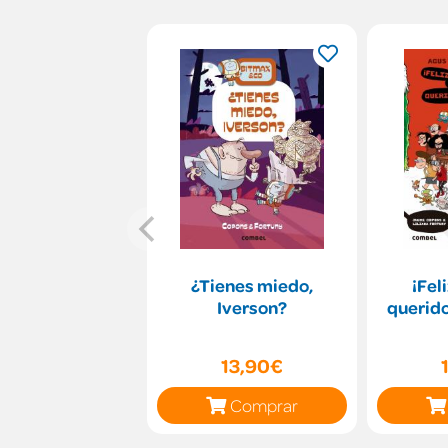
¿Tienes miedo,
¡Fel
Iverson?
querid
13,90€
Comprar