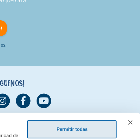
!
es.
íguenos!
Permitir todas
ridad del