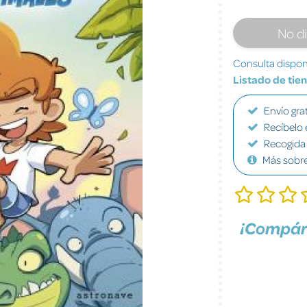
No d
Consulta disponi
Listado de tie
Envío grat
Recíbelo 
Recogida 
Más sobr
¡Compár