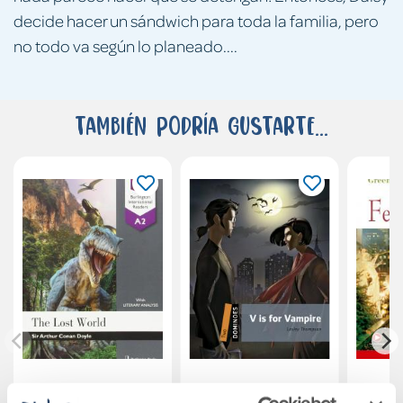
decide hacer un sándwich para toda la familia, pero
no todo va según lo planeado....
También podría gustarte...
The Lost world
Dominoes 2. V is
BR