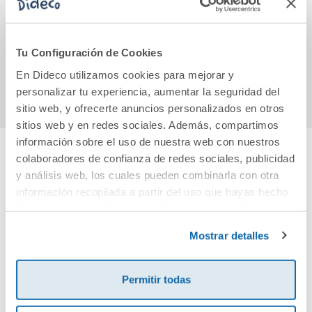
(A2). Burlington
for Vampire MP3
A
Pack
FESTI
11,06€
12,31€
Tu Configuración de Cookies
Comprar
Comprar
En Dideco utilizamos cookies para mejorar y
personalizar tu experiencia, aumentar la seguridad del
sitio web, y ofrecerte anuncios personalizados en otros
sitios web y en redes sociales. Además, compartimos
información sobre el uso de nuestra web con nuestros
colaboradores de confianza de redes sociales, publicidad
Cuéntanos tu opinión
y análisis web, los cuales pueden combinarla con otra
información recopilada a partir del uso que hayas hecho
de sus servicios. Para más información consulta la
¡Sé el primero en valorar este producto!
Política de Cookies
y la
Política de Privacidad
.
Mostrar detalles
Debes iniciar sesión para poder valorarlo
Permitir todas