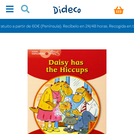
to a partir de 60€ (Península). Recíbelo en 24/48 horas. Recogida en tienda