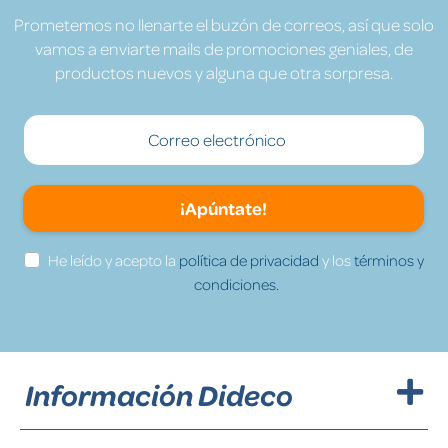
Prometemos no llenarte el buzón de correos, así que solo
vamos a enviarte mails de promociones geniales, de
productos nuevos y alguna que otra sorpresa.
¡Apúntate!
He leído y acepto la
política de privacidad
y los
términos y
condiciones.
Información Dideco