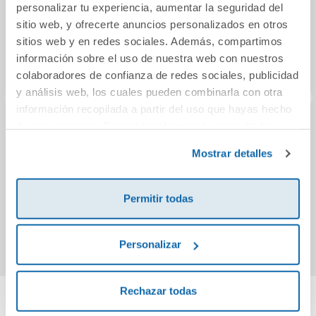
personalizar tu experiencia, aumentar la seguridad del
sitio web, y ofrecerte anuncios personalizados en otros
sitios web y en redes sociales. Además, compartimos
información sobre el uso de nuestra web con nuestros
colaboradores de confianza de redes sociales, publicidad
y análisis web, los cuales pueden combinarla con otra
información recopilada a partir del uso que hayas hecho
de sus servicios. Para más información consulta la
¡Gracias por tanto!
ERASE UNA VEZ EL
Sue
Política de Cookies
y la
Política de Privacidad
.
PRIMER
Mostrar detalles
UNICORNIO
1,61€
12,95€
Permitir todas
Comprar
Comprar
Personalizar
Rechazar todas