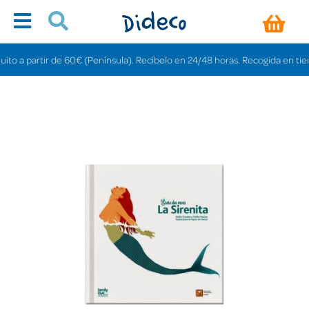
 a partir de 60€ (Península). Recíbelo en 24/48 horas. Recogida en tiendas 