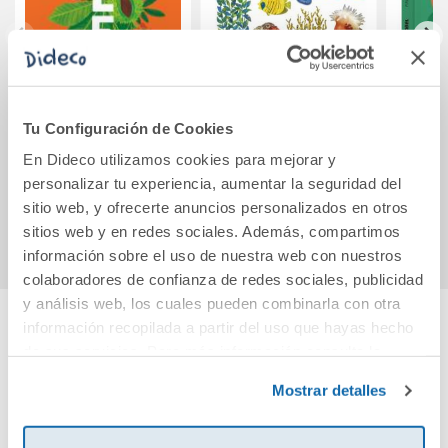
Árboles
La pequeña oruga
Pipa 
glotona: Mi
Tu Configuración de Cookies
primera
enciclopedia del
En Dideco utilizamos cookies para mejorar y
17,50€
19,90€
océano
personalizar tu experiencia, aumentar la seguridad del
sitio web, y ofrecerte anuncios personalizados en otros
Comprar
Comprar
sitios web y en redes sociales. Además, compartimos
información sobre el uso de nuestra web con nuestros
colaboradores de confianza de redes sociales, publicidad
y análisis web, los cuales pueden combinarla con otra
información recopilada a partir del uso que hayas hecho
Cuéntanos tu opinión
de sus servicios. Para más información consulta la
Política de Cookies
y la
Política de Privacidad
.
Mostrar detalles
¡Sé el primero en valorar este producto!