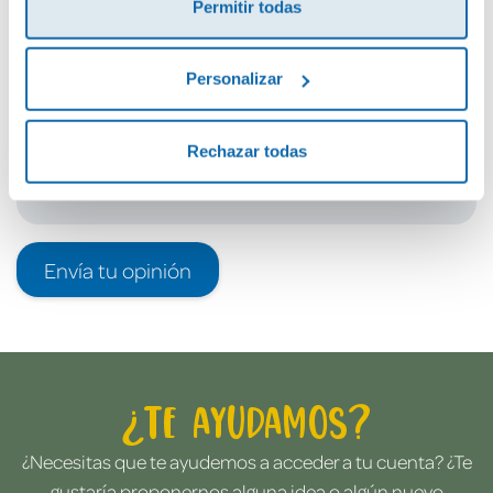
Permitir todas
Debes iniciar sesión para poder valorarlo
Personalizar
Rechazar todas
Envía tu opinión
¿Te ayudamos?
¿Necesitas que te ayudemos a acceder a tu cuenta? ¿Te
gustaría proponernos alguna idea o algún nuevo