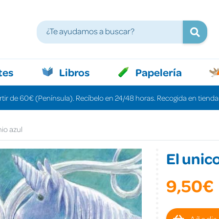
tes
Libros
Papelería
rtir de 60€ (Península). Recíbelo en 24/48 horas. Recogida en tiendas
nio azul
El unic
9,50€
Añadir 