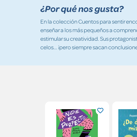
¿Por qué nos gusta?
En la colección Cuentos para sentir enc
enseñar a los más pequeños a comprend
estimular su creatividad. Sus protagonis
celos... ¡pero siempre sacan conclusion