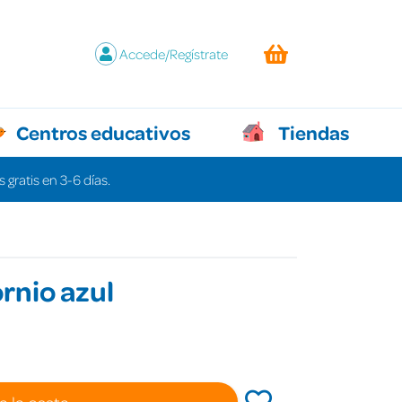
Accede/Regístrate
Centros educativos
Tiendas
 gratis en 3-6 días.
ornio azul
a la cesta