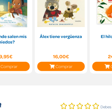
nde salen mis
Álex tiene vergüenza
El hil
iedos?
9,95€
16,00€
2
Comprar
Comprar
n
Debes i