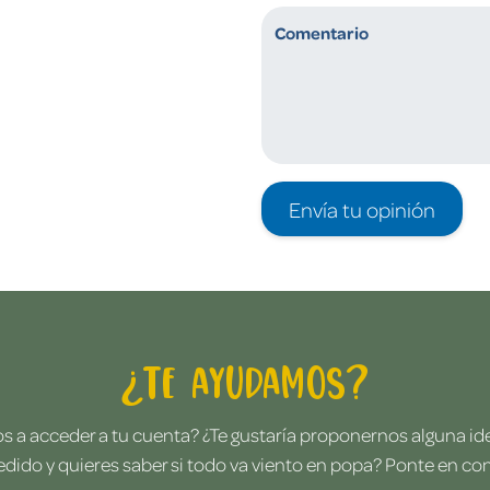
Envía tu opinión
¿Te ayudamos?
 a acceder a tu cuenta? ¿Te gustaría proponernos alguna i
edido y quieres saber si todo va viento en popa? Ponte en co