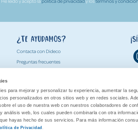
He leído y acepto la
política de privacidad
y los
términos y condicion
¿Te ayudamos?
¡S
Contacta con Dideco
Preguntas frecuentes
Formas de pago
kies
Gastos y condiciones de envío
es para mejorar y personalizar tu experiencia, aumentar la segu
Devoluciones
ncios personalizados en otros sitios web y en redes sociales. A
obre el uso de nuestra web con nuestros colaboradores de con
 y análisis web, los cuales pueden combinarla con otra informac
o que hayas hecho de sus servicios. Para más información consul
olítica de Privacidad
.