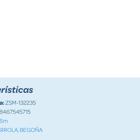
rísticas
a:
ZSM-132235
8467545715
Sm
ARROLA, BEGOÑA