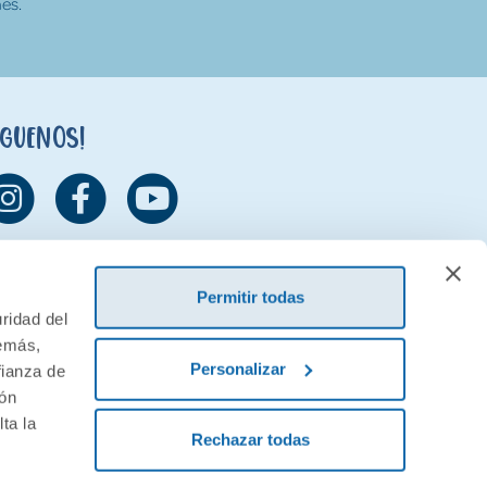
es.
íguenos!
Permitir todas
ridad del
demás,
Personalizar
fianza de
ión
ta la
Rechazar todas