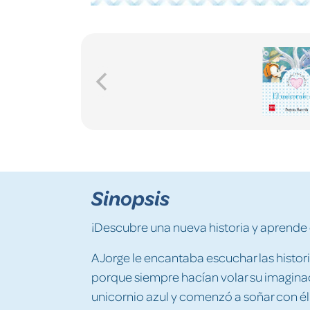
Sinopsis
¡Descubre una nueva historia y aprende 
A Jorge le encantaba escuchar las histo
porque siempre hacían volar su imaginaci
unicornio azul y comenzó a soñar con él.