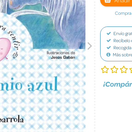
Compra a
Envío grat
Recíbelo 
Recogida 
Más sobr
¡Compár