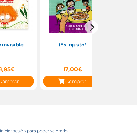
o invisible
¡Es injusto!
El miedo e
4,95€
17,00€
14
Comprar
Comprar
C
niciar sesión para poder valorarlo