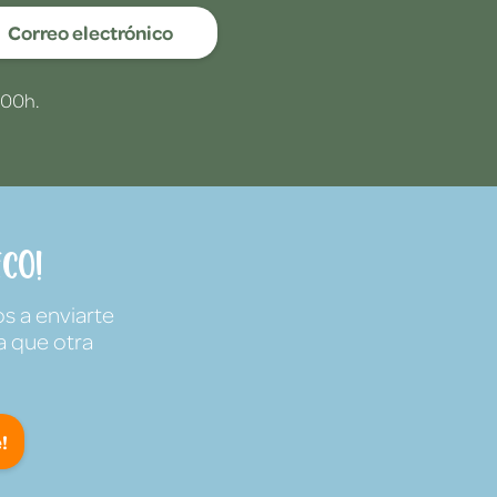
Correo electrónico
:00h.
co!
s a enviarte
a que otra
!