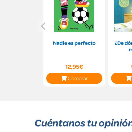
Nadie es perfecto
¿De dó
m
12,95€
Comprar
Cuéntanos tu opinió