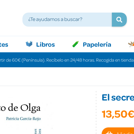
tes
Libros
Papelería
rtir de 60€ (Península). Recíbelo en 24/48 horas. Recogida en tiendas
El secr
13,50
Añadir 