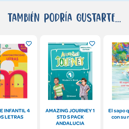
También podría gustarte...
E INFANTIL 4
AMAZING JOURNEY 1
El sapo 
S LETRAS
STD S PACK
con su 
ANDALUCIA