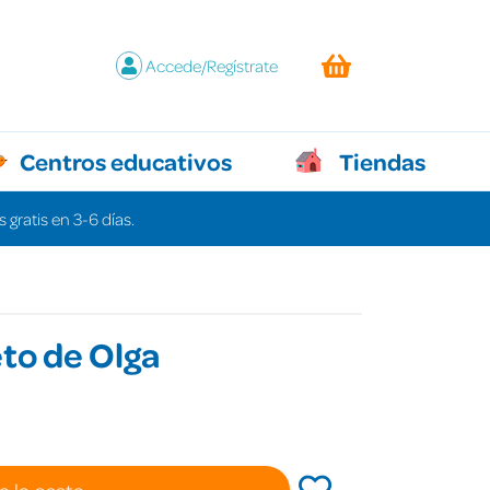
Accede/Regístrate
Centros educativos
Tiendas
 gratis en 3-6 días.
eto de Olga
€
a la cesta