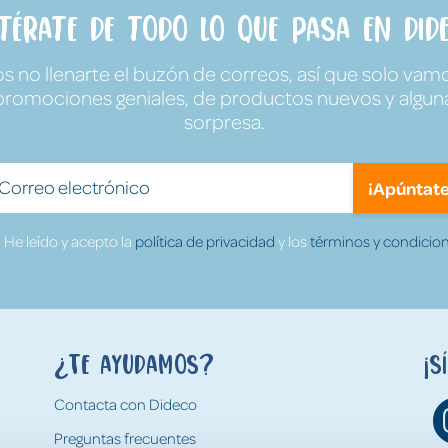
ntérate de todo lo que pasa en Dide
no llenarte el buzón de correos, así que solo vamo
promociones geniales, de productos nuevos y algun
sorpresa.
¡Apúntate
He leído y acepto la
política de privacidad
y los
términos y condicion
¿Te ayudamos?
¡S
Contacta con Dideco
Preguntas frecuentes