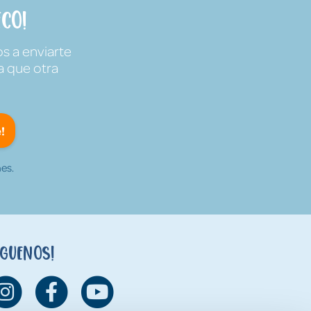
co!
s a enviarte
a que otra
!
es.
íguenos!