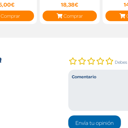
5,00€
18,38€
1
Comprar
Comprar
n
Debes i
Envía tu opinión