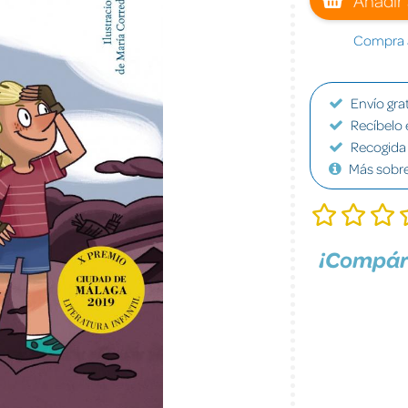
Compra a
Envío grat
Recíbelo 
Recogida 
Más sobr
¡Compár