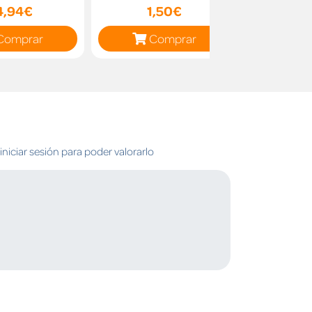
4,94€
1,50€
16
Comprar
Comprar
C
niciar sesión para poder valorarlo