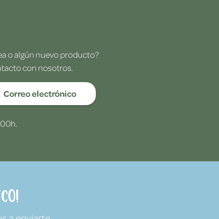
dea o algún nuevo producto?
ntacto con nosotros.
Correo electrónico
:00h.
co!
s a enviarte