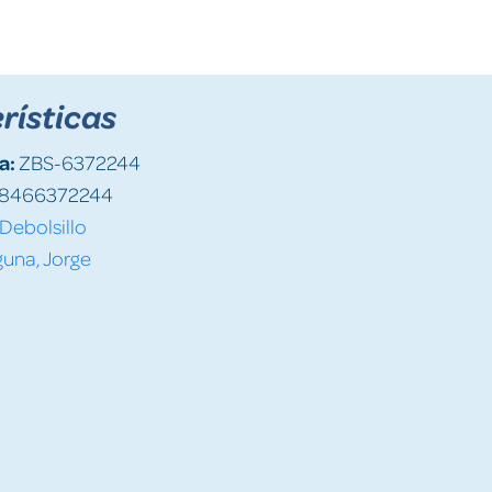
rísticas
a:
ZBS-6372244
8466372244
Debolsillo
una, Jorge