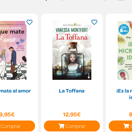
mate al amor
La Toffana
¡Es la
i
9,95€
12,95€
Comprar
Comprar