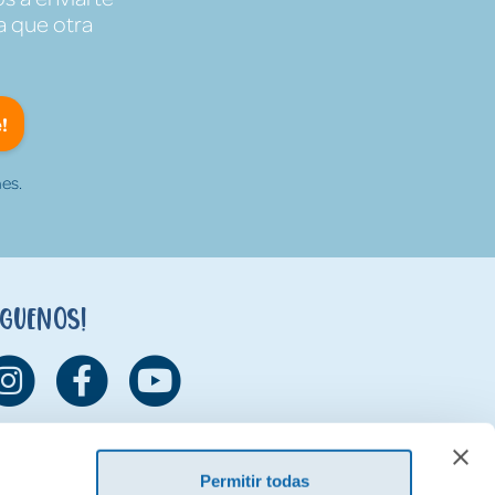
a que otra
!
es.
íguenos!
Permitir todas