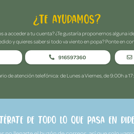
¿Te ayudamos?
 a acceder a tu cuenta? ¿Te gustaría proponernos alguna i
edido y quieres saber si todo va viento en popa? Ponte en co
916597360
rio de atención telefónica: de Lunes a Viernes, de 9:00h a 17
ntérate de todo lo que pasa en Dide
no llenarte el buzón de correos, así que solo vamo