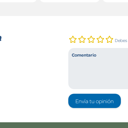
n
Debes i
Envía tu opinión