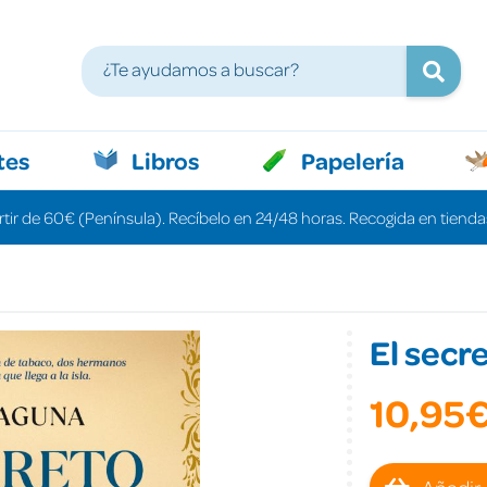
tes
Libros
Papelería
rtir de 60€ (Península). Recíbelo en 24/48 horas. Recogida en tiendas
El secr
10,95
Añadir 