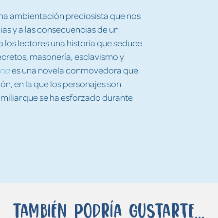
una ambientación preciosista que nos
nias y a las consecuencias de un
 los lectores una historia que seduce
secretos, masonería, esclavismo y
es una novela conmovedora que
ana
ción, en la que los personajes son
amiliar que se ha esforzado durante
También podría gustarte...