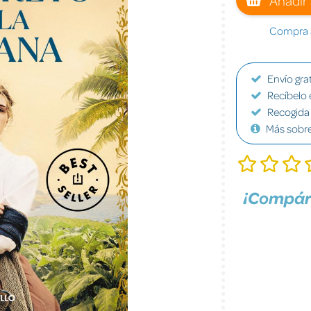
Compra a
Envío grat
Recíbelo 
Recogida 
Más sobr
¡Compár