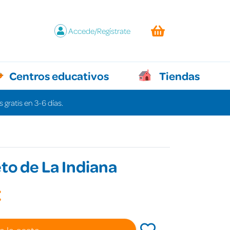
Accede/Regístrate
Centros educativos
Tiendas
 gratis en 3-6 días.
eto de La Indiana
€
a la cesta