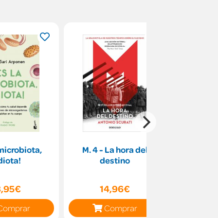
 microbiota,
M. 4 - La hora del
Las hijas
diota!
destino
8,95€
14,96€
12
Comprar
Comprar
C