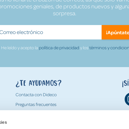
promociones geniales, de productos nuevos y algun
sorpresa.
¡Apúntate
He leído y acepto la
política de privacidad
y los
términos y condicion
¿Te ayudamos?
¡S
Contacta con Dideco
Preguntas frecuentes
Formas de pago
kies
Gastos y condiciones de envío