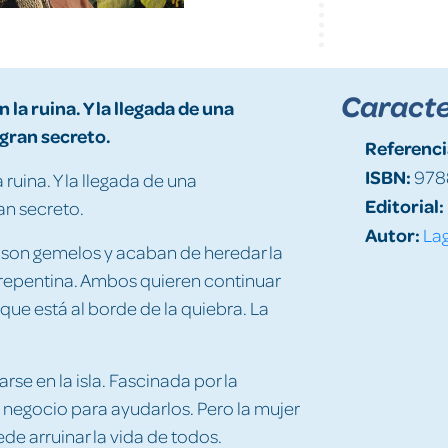
Caracte
a ruina. Y la llegada de una
gran secreto.
Referenci
ISBN:
978
uina. Y la llegada de una
Editorial:
an secreto.
Autor:
Lag
ro son gemelos y acaban de heredar la
 repentina. Ambos quieren continuar
que está al borde de la quiebra. La
rse en la isla. Fascinada por la
l negocio para ayudarlos. Pero la mujer
de arruinar la vida de todos.