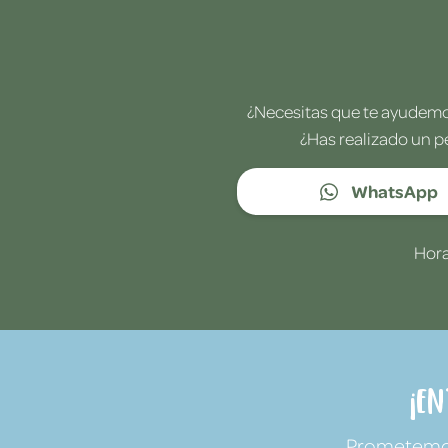
¿Necesitas que te ayudemos
¿Has realizado un p
WhatsApp
Hora
¡E
Prometemos 