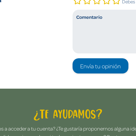
Debes i
Envía tu opinión
¿Te ayudamos?
 a acceder a tu cuenta? ¿Te gustaría proponernos alguna i