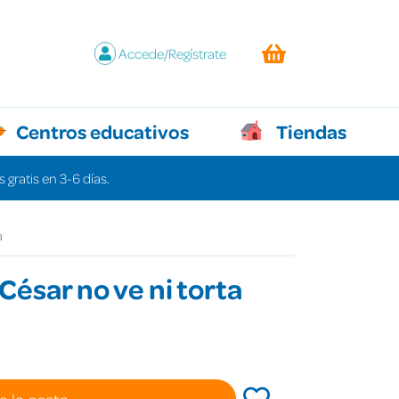
Accede/Regístrate
Centros educativos
Tiendas
 gratis en 3-6 días.
a
 César no ve ni torta
a la cesta