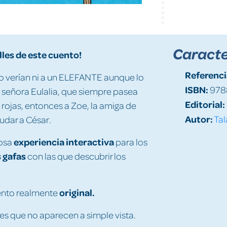
Caracte
lles de este cuento!
Referenci
no verían ni a un ELEFANTE aunque lo
ISBN:
978
La señora Eulalia, que siempre pasea
Editorial:
 rojas, entonces a Zoe, la amiga de
Autor:
Tal
yudar a César.
experiencia interactiva
losa
para los
 gafas
con las que descubrir los
original.
ento realmente
nes que no aparecen a simple vista.