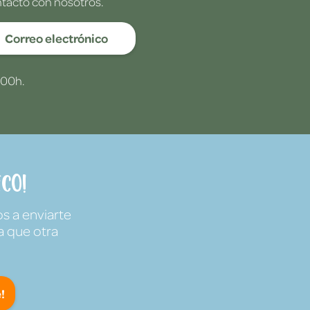
ntacto con nosotros.
Correo electrónico
:00h.
co!
s a enviarte
a que otra
!