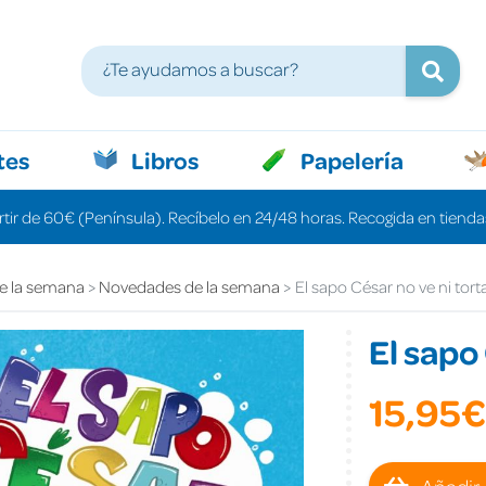
tes
Libros
Papelería
rtir de 60€ (Península). Recíbelo en 24/48 horas. Recogida en tiendas
e la semana
Novedades de la semana
El sapo César no ve ni tort
El sapo
15,95€
Añadir 