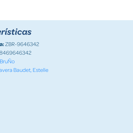
rísticas
a:
ZBR-9646342
8469646342
BruÑo
avera Baudet, Estelle