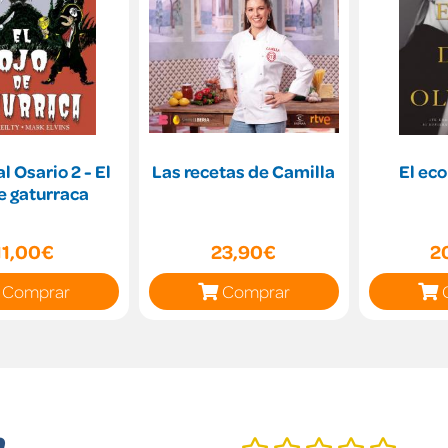
l Osario 2 - El
Las recetas de Camilla
El eco
e gaturraca
11,00€
23,90€
2
Comprar
Comprar
n