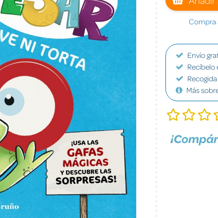
Compra a
Envío grat
Recíbelo 
Recogida 
Más sobr
¡Compár