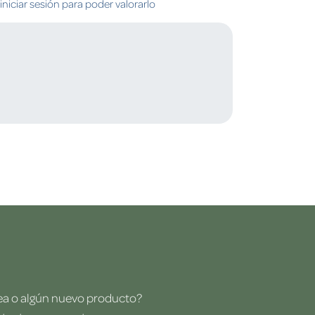
niciar sesión para poder valorarlo
dea o algún nuevo producto?