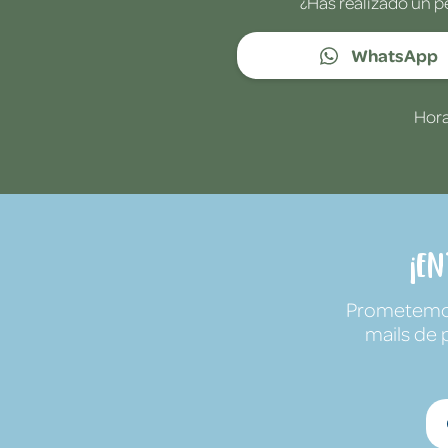
¿Has realizado un p
WhatsApp
Hora
¡E
Prometemos 
mails de 