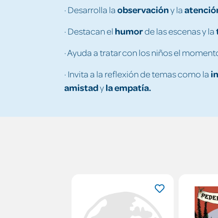
observación
atenció
· Desarrolla la
y la
humor
· Destacan el
de las escenas y la
· Ayuda a tratar con los niños el momen
i
· Invita a la reflexión de temas como la
amistad
la empatía.
y