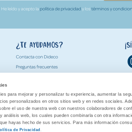
He leído y acepto la
política de privacidad
y los
términos y condicion
¿Te ayudamos?
¡S
Contacta con Dideco
Preguntas frecuentes
Formas de pago
kies
Gastos y condiciones de envío
es para mejorar y personalizar tu experiencia, aumentar la segu
Devoluciones
ncios personalizados en otros sitios web y en redes sociales. A
obre el uso de nuestra web con nuestros colaboradores de con
 y análisis web, los cuales pueden combinarla con otra informac
o que hayas hecho de sus servicios. Para más información consul
olítica de Privacidad
.