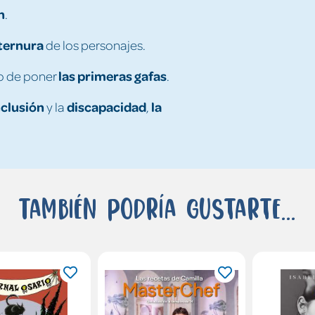
n
.
ternura
de los personajes.
las primeras gafas
to de poner
.
nclusión
discapacidad
la
y la
,
También podría gustarte...