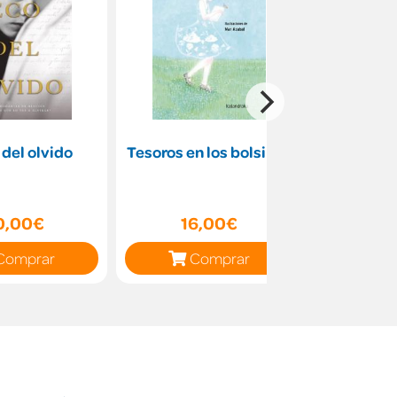
 del olvido
Tesoros en los bolsillos
La emper
0,00€
16,00€
19
Comprar
Comprar
C