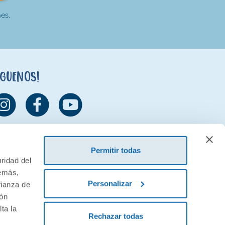
es.
íguenos!
Permitir todas
ridad del
demás,
Personalizar
fianza de
ión
ta la
Rechazar todas