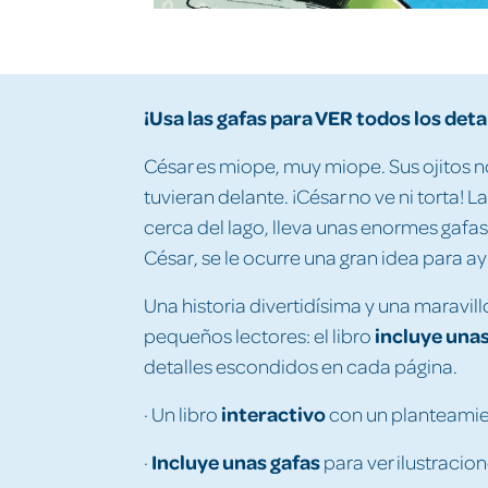
¡Usa las gafas para VER todos los deta
César es miope, muy miope. Sus ojitos 
tuvieran delante. ¡César no ve ni torta! 
cerca del lago, lleva unas enormes gafas
César, se le ocurre una gran idea para a
Una historia divertidísima y una maravil
incluye unas
pequeños lectores: el libro
detalles escondidos en cada página.
interactivo
· Un libro
con un planteami
Incluye unas gafas
·
para ver ilustracio