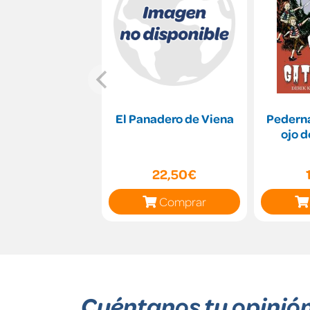
El Panadero de Viena
Pederna
ojo d
22,50€
Comprar
Cuéntanos tu opinió