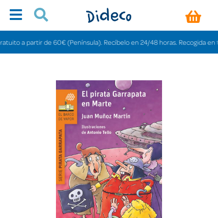
ito a partir de 60€ (Península). Recíbelo en 24/48 horas. Recogida en tienda