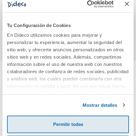
Estuche La
MSR 5 The biggest
Missio
revolución de la
Livr
glucosa
42,80€
8,76€
Tu Configuración de Cookies
En Dideco utilizamos cookies para mejorar y
Comprar
Comprar
personalizar tu experiencia, aumentar la seguridad del
sitio web, y ofrecerte anuncios personalizados en otros
sitios web y en redes sociales. Además, compartimos
información sobre el uso de nuestra web con nuestros
colaboradores de confianza de redes sociales, publicidad
y análisis web, los cuales pueden combinarla con otra
Cuéntanos tu opinión
información recopilada a partir del uso que hayas hecho
de sus servicios. Para más información consulta la
¡Sé el primero en valorar este producto!
Política de Cookies
y la
Política de Privacidad
.
Mostrar detalles
Debes iniciar sesión para poder valorarlo
Permitir todas