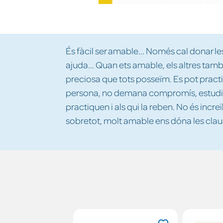
És fàcil ser amable... Només cal donar les
ajuda... Quan ets amable, els altres tamb
preciosa que tots posseïm. Es pot practi
persona, no demana compromís, estudi o sa
practiquen i als qui la reben. No és increï
sobretot, molt amable ens dóna les claus