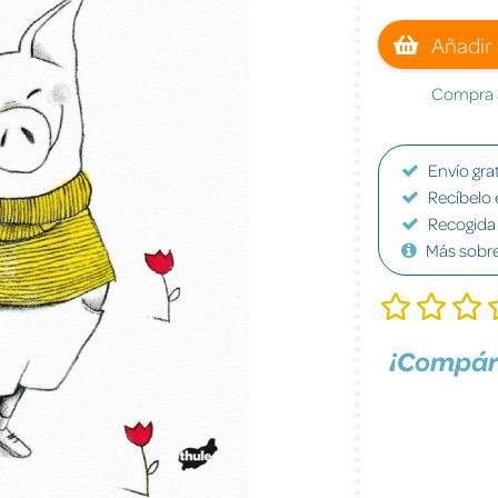
Añadir 
Compra a
Envío grat
Recíbelo 
Recogida 
Más sobr
¡Compár