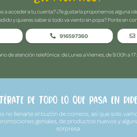
 a acceder a tu cuenta? ¿Te gustaría proponernos alguna i
edido y quieres saber si todo va viento en popa? Ponte en co
916597360
rio de atención telefónica: de Lunes a Viernes, de 9:00h a 17
ntérate de todo lo que pasa en Dide
no llenarte el buzón de correos, así que solo vamo
promociones geniales, de productos nuevos y algun
sorpresa.