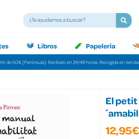
tes
Libros
Papelería
rtir de 60€ (Península). Recíbelo en 24/48 horas. Recogida en tiendas
El petit
´amabil
12,95€