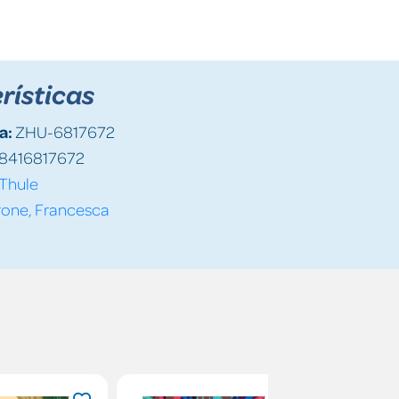
rísticas
a:
ZHU-6817672
8416817672
Thule
rone, Francesca