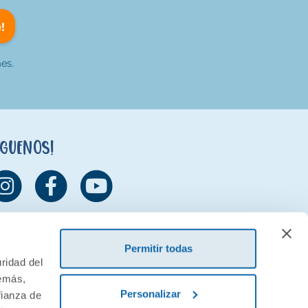
!
es.
íguenos!
Permitir todas
ridad del
demás,
Personalizar
fianza de