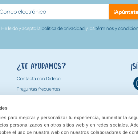
¡Apúntate
He leído y acepto la
política de privacidad
y los
términos y condicion
¿Te ayudamos?
¡S
Contacta con Dideco
Preguntas frecuentes
Formas de pago
kies
Gastos y condiciones de envío
es para mejorar y personalizar tu experiencia, aumentar la segu
Devoluciones
ncios personalizados en otros sitios web y en redes sociales. A
obre el uso de nuestra web con nuestros colaboradores de con