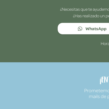
¿Necesitas que te ayudemos
¿Has realizado un p
WhatsApp
Hora
¡E
Prometemos 
mails de 