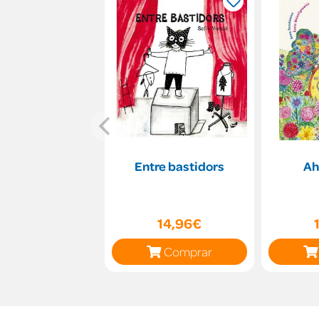
Entre bastidors
Ah
14,96€
Comprar