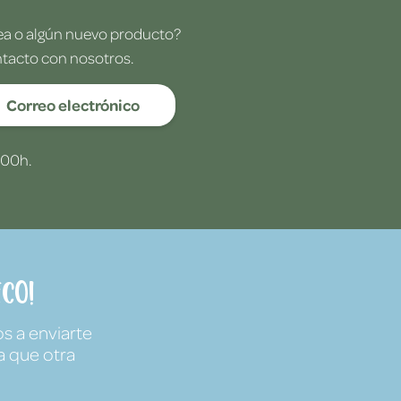
dea o algún nuevo producto?
ntacto con nosotros.
Correo electrónico
:00h.
co!
s a enviarte
a que otra