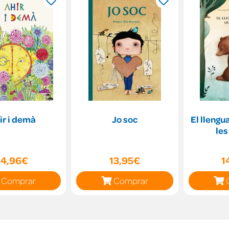
ir i demà
Jo soc
El llengu
les
14,96€
13,95€
1
Comprar
Comprar