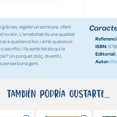
Caracte
 gràcies, regalar un somriure, oferir
é ho són. L'amabilitat és una qualitat
Referenci
car a qualsevol lloc i amb qualsevol
ISBN:
978
crifici, i fa sentir bé als qui la
Editorial:
ble? Un porquet dolç, divertit i,
Autor:
Pir
 per ser bona gent.
También podría gustarte...