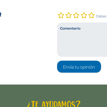
n
Debes i
Envía tu opinión
¿Te ayudamos?