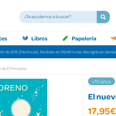
tes
Libros
Papelería
rtir de 60€ (Península). Recíbelo en 24/48 horas. Recogida en tiendas
 de El Principito
+10 años
El nuevo
17,95€