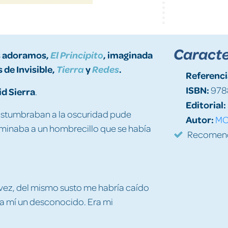
Caracte
os adoramos,
, imaginada
El Principito
 de Invisible,
y
.
Tierra
Redes
Referenci
ISBN:
978
id Sierra
.
Editorial:
ostumbraban a la oscuridad pude
Autor:
MO
luminaba a un hombrecillo que se había
Recomenda
 vez, del mismo susto me habría caído
ara mí un desconocido. Era mi