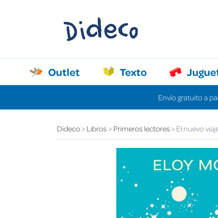
Outlet
Texto
Jugue
Envío gratuito a pa
Dideco
Libros
Primeros lectores
El nuevo viaje