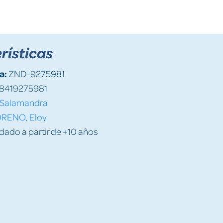
rísticas
a:
ZND-9275981
8419275981
Salamandra
RENO, Eloy
do a partir de +10 años