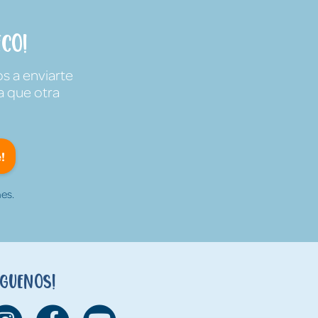
co!
s a enviarte
a que otra
!
es.
íguenos!