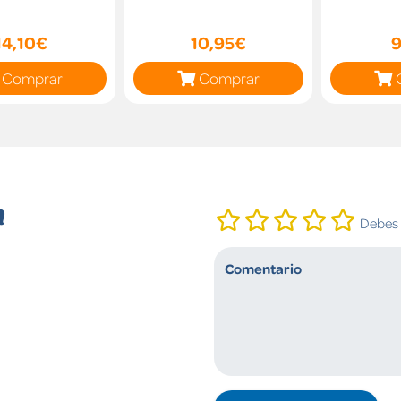
14,10€
10,95€
9
Comprar
Comprar
n
Debes i