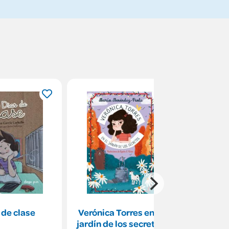
 de clase
Verónica Torres en el
Kira y el 
jardín de los secretos
mo