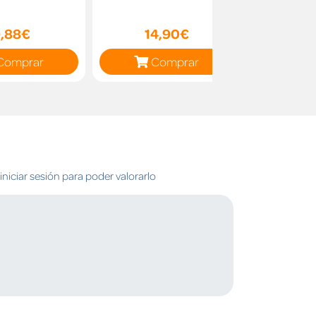
,88€
14,90€
14
Comprar
Comprar
C
niciar sesión para poder valorarlo