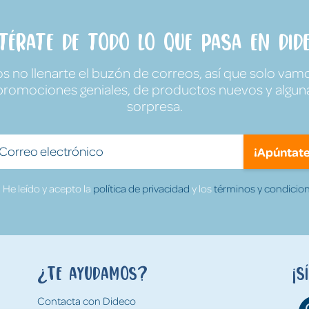
ntérate de todo lo que pasa en Dide
no llenarte el buzón de correos, así que solo vamo
promociones geniales, de productos nuevos y algun
sorpresa.
¡Apúntate
He leído y acepto la
política de privacidad
y los
términos y condicion
¿Te ayudamos?
¡S
Contacta con Dideco