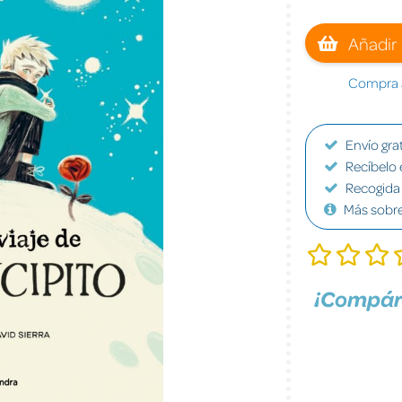
Añadir 
Compra a
Envío grat
Recíbelo 
Recogida 
Más sobr
¡Compár