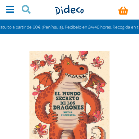
ito a partir de 60€ (Península). Recíbelo en 24/48 horas. Recogida en tiend