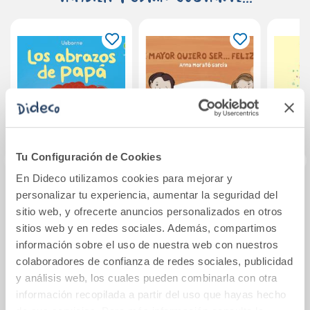
Tu Configuración de Cookies
En Dideco utilizamos cookies para mejorar y
personalizar tu experiencia, aumentar la seguridad del
Los abrazos de
De mayor quiero
Un
sitio web, y ofrecerte anuncios personalizados en otros
papá
ser... feliz 2 (nueva
empi
edición)
sitios web y en redes sociales. Además, compartimos
información sobre el uso de nuestra web con nuestros
8,50€
18,95€
colaboradores de confianza de redes sociales, publicidad
y análisis web, los cuales pueden combinarla con otra
Comprar
Comprar
información recopilada a partir del uso que hayas hecho