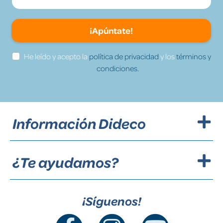
¡Apúntate!
He leído y acepto la
política de privacidad
y los
términos y
condiciones.
Información Dideco
¿Te ayudamos?
¡Síguenos!