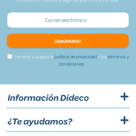
¡Apúntate!
He leído y acepto la
política de privacidad
y los
términos y
condiciones.
Información Dideco
¿Te ayudamos?