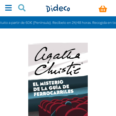
o a partir de 60€ (Península). Recíbelo en 24/48 horas. Recogida en tiendas 