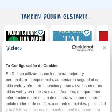
También podría gustarte...
Tu Configuración de Cookies
En Dideco utilizamos cookies para mejorar y
personalizar tu experiencia, aumentar la seguridad del
sitio web, y ofrecerte anuncios personalizados en otros
Gaza en crisis
Tal vez tú
Los s
sitios web y en redes sociales. Además, compartimos
de E
información sobre el uso de nuestra web con nuestros
colaboradores de confianza de redes sociales, publicidad
12,95€
13,95€
y análisis web, los cuales pueden combinarla con otra