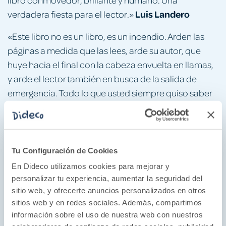
Luis Landero
verdadera fiesta para el lector.»
«Este libro no es un libro, es un incendio. Arden las
páginas a medida que las lees, arde su autor, que
huye hacia el final con la cabeza envuelta en llamas,
y arde el lector también en busca de la salida de
emergencia. Todo lo que usted siempre quiso saber
del horror de escribir el mejor libro del mundo y
Juan José Millás
jamás se atrevió a preguntar.»
«Un libro salvaje, eufórico, arborescente,
Tu Configuración de Cookies
desmadrado, hipervitalista, hiperliterario, delirante,
En Dideco utilizamos cookies para mejorar y
cómico, humilde y encantadoramente chiflado.
personalizar tu experiencia, aumentar la seguridad del
Javier Cercas
Manuel Vilas en estado puro.»
sitio web, y ofrecerte anuncios personalizados en otros
sitios web y en redes sociales. Además, compartimos
«Vilas lo ha vuelto a conseguir. Con su escritura
información sobre el uso de nuestra web con nuestros
enamorada y esa mirada trasera que fascina al lector