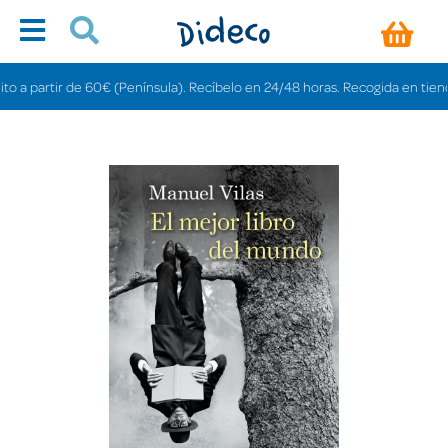
a partir de 60€ (Península). Recíbelo en 24/48 horas. Recogida en tiendas gr