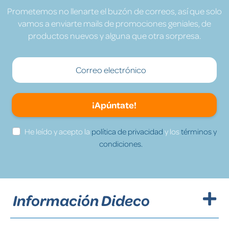
Prometemos no llenarte el buzón de correos, así que solo
vamos a enviarte mails de promociones geniales, de
productos nuevos y alguna que otra sorpresa.
¡Apúntate!
He leído y acepto la
política de privacidad
y los
términos y
condiciones.
Información Dideco