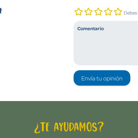
n
Debes i
Envía tu opinión
¿Te ayudamos?