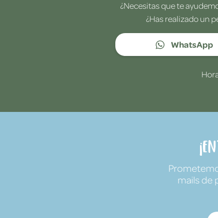
¿Necesitas que te ayudemos
¿Has realizado un p
WhatsApp
Hora
¡E
Prometemos 
mails de 