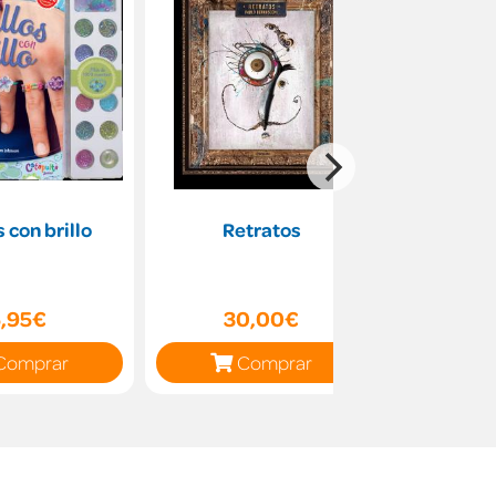
s con brillo
Retratos
Burundi:
5,95€
30,00€
11
Comprar
Comprar
C