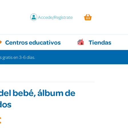
Accede/Regístrate
Centros educativos
Tiendas
 gratis en 3-6 días.
o del bebé, álbum de
dos
€