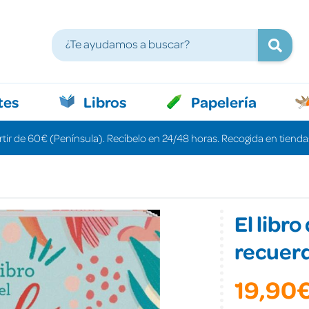
tes
Libros
Papelería
rtir de 60€ (Península). Recíbelo en 24/48 horas. Recogida en tiendas
El libr
recuer
19,90