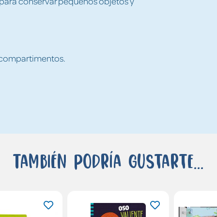
para conservar pequeños objetos y
n compartimentos.
También podría gustarte...