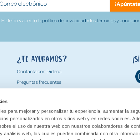
¡Apúntate
He leído y acepto la
política de privacidad
y los
términos y condicion
¿Te ayudamos?
¡S
Contacta con Dideco
Preguntas frecuentes
Formas de pago
kies
Gastos y condiciones de envío
es para mejorar y personalizar tu experiencia, aumentar la segu
Devoluciones
ncios personalizados en otros sitios web y en redes sociales. A
obre el uso de nuestra web con nuestros colaboradores de con
 y análisis web, los cuales pueden combinarla con otra informac