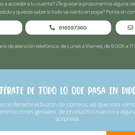
 a acceder a tu cuenta? ¿Te gustaría proponernos alguna i
edido y quieres saber si todo va viento en popa? Ponte en co
916597360
rio de atención telefónica: de Lunes a Viernes, de 9:00h a 17
ntérate de todo lo que pasa en Dide
no llenarte el buzón de correos, así que solo vamo
promociones geniales, de productos nuevos y algun
sorpresa.