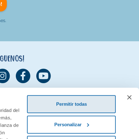
!
es.
íguenos!
Permitir todas
ridad del
demás,
Personalizar
fianza de
ión