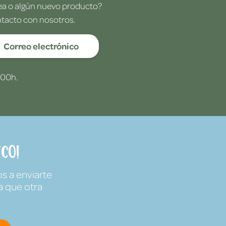
dea o algún nuevo producto?
ntacto con nosotros.
Correo electrónico
:00h.
co!
s a enviarte
a que otra