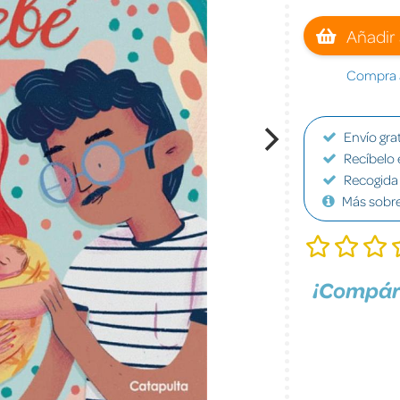
Añadir 
Compra a
Envío grat
Recíbelo 
Recogida 
Más sobr
¡Compár