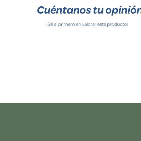
Cuéntanos tu opinió
¡Sé el primero en valorar este producto!